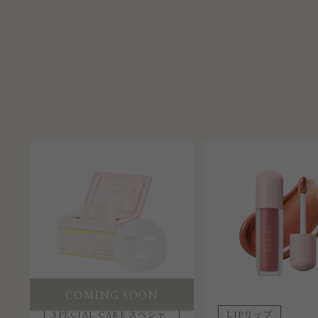
COMING SOON
COMING SOON
SPECIAL CARE スペシャ
LIPリップ