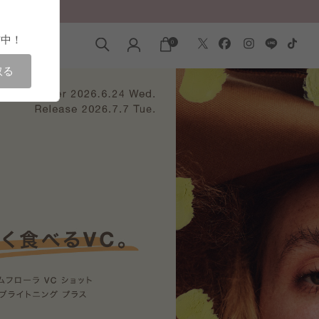
信中！
HOP LIST
0
取る