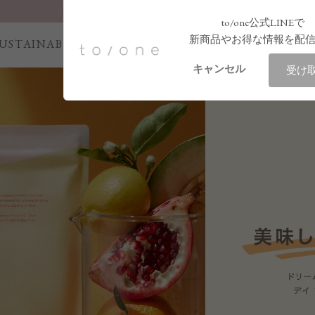
LINE お友達登録 500円OFFクーポンプレゼント
to/one公式LINEで
【重要】お盆期間中のお問い合わせと商品配送に関しまして
新商品やお得な情報を配
USTAINABILITY
LINEUP
NEWS
S
お得な定期購入コースはこちら
キャンセル
受け
LINE お友達登録 500円OFFクーポンプレゼント