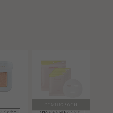
COMING SOON
COMING SOON
R アイカラー
SPECIAL CARE スペシャ