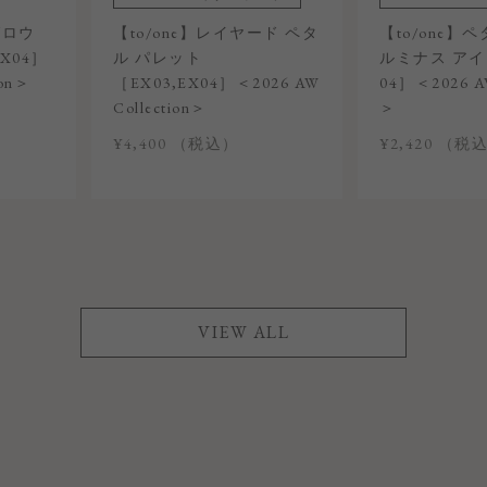
グロウ
【to/one】レイヤード ペタ
【to/one】
X04］
ル パレット
ルミナス アイ
ion＞
［EX03,EX04］＜2026 AW
04］＜2026 AW
Collection＞
＞
¥4,400 （税込）
¥2,420 （税
VIEW ALL