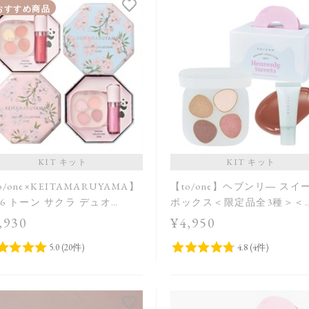
おすすめ商品
KIT キット
KIT キット
o/one×KEITAMARUYAMA】
【to/one】ヘブンリ― スイ
26 トーン サクラ デュオ
ボックス＜限定品全3種＞＜
A,B］＜限定品＞
Holiday Collection＞
,930
¥4,950