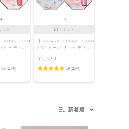
 キット
KIT キット
KIT
EITAMARUYAMA】
【to/one×KEITAMARUYAMA】
【to/one】
 サクラ デュオ
2026 トーン サクラ デュオ
ーツ ボック
限定品＞
［A,B］＜限定品＞
種＞＜Holiday 
¥6,930
¥4,950
13）
B（EX10/EX14）
＞Sugary Dream ＆ Fluffy
Charm
新着順
新着順