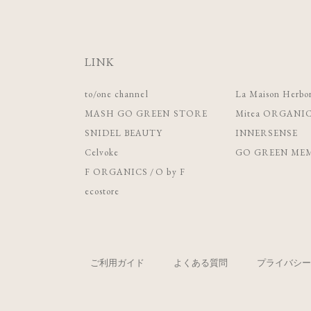
LINK
to/one channel
La Maison Herbor
MASH GO GREEN STORE
Mitea ORGANI
SNIDEL BEAUTY
INNERSENSE
Celvoke
GO GREEN MEM
F ORGANICS
/
O by F
ecostore
ご利用ガイド
よくある質問
プライバシー