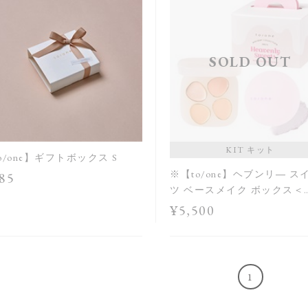
SOLD OUT
KIT キット
o/one】ギフトボックス S
※【to/one】ヘブンリ― ス
85
ツ ベースメイク ボックス＜
Holiday Collection＞
¥5,500
1