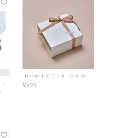
発売日順
価格が安い
価格が高い
レビューが多い順
レビュー評価が高い順
人気順
【to/one】ギフトボックス M
ーツ
¥495