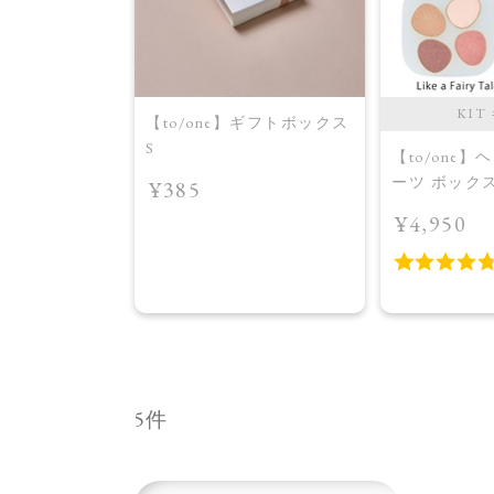
KIT
【to/one】ギフトボックス
S
【to/one
ーツ ボック
¥385
種＞＜Holiday 
¥4,950
＞Like a Fairy Tale ＆
Salted To
5件