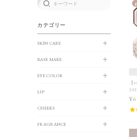
カテゴリー
SKIN CARE
BASE MAKE
EYE COLOR
【t
20
LIP
［
¥6
CHEEKS
FRAGRANCE