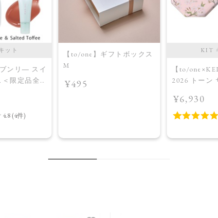
 キット
KIT
【to/one】ギフトボックス
M
】ヘブンリ― スイ
【to/one×K
ス＜限定品全3
2026 トーン
¥495
Collection
［A,B］＜
¥6,930
A（EX09/EX