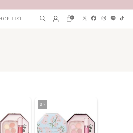
HOP LIST
0
5
6