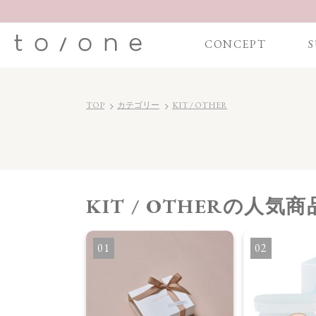
CONCEPT
S
TOP
カテゴリー
KIT / OTHER
KIT / OTHER
の人気商
 キット
1
2
】ヘブンリ― スイ
ス＜限定品全3
 Collection