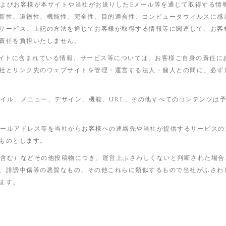
、およびお客様が本サイトや当社がお送りしたEメール等を通じて取得する
新性、道徳性、機能性、完全性、目的適合性、コンピュータウィルスに感
サービス、上記の方法を通じてお客様が取得する情報等に関連して、お客
責任を負担いたしません。
サイトに含まれている情報、サービス等については、お客様ご自身の責任に
社とリンク先のウェブサイトを管理・運営する法人・個人との間に、必ず
ファイル、メニュー、デザイン、機能、URL、その他すべてのコンテンツは
、メールアドレス等を当社からお客様への連絡先や当社が提供するサービス
ものとします。
稿前含む）などその他投稿物につき、運営上ふさわしくないと判断された場
、誹謗中傷等の悪質なもの、その他これらに類似するもので当社がふさわ
ます。