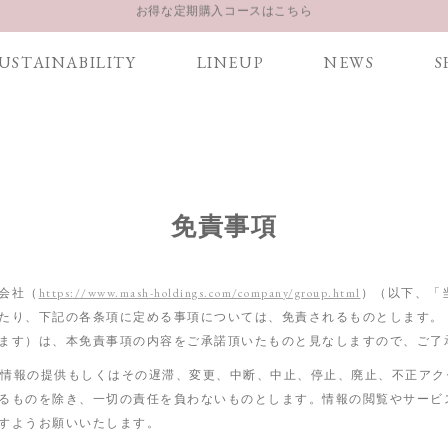
LINE お友達登録 500円OFFクーポンプレゼント
【重要】お盆期間中のお問い合わせと商品配送に関しまして
USTAINABILITY
LINEUP
NEWS
S
お得な定期購入コースはこちら
LINE お友達登録 500円OFFクーポンプレゼント
免責事項
会社（
https://www.mash-holdings.com/company/group.html
）（以下、「
たり、下記の各条項に定める事項については、免責されるものとします。
ます）は、本免責事項の内容をご承諾頂いたものと見なしますので、ご了
各種情報の提供もしくはその遅滞、変更、中断、中止、停止、廃止、不正ア
るものを除き、一切の責任を負わないものとします。情報の閲覧やサービ
すようお願いいたします。