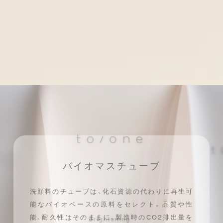
バイオマスチューブ
洗顔料のチューブは、化石資源の代わりに
再生可
能なバイオベースの原料をセレクト。
品質や性
能、耐久性はそのままに、
製造時のCO2排出量を