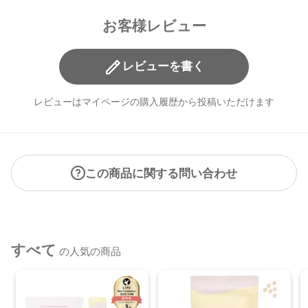
酸化チタン、酸化鉄
お客様レビュー
【原産国】
日本
レビューを書く
【メーカー品番】
店舗でお問い合わせの際には、下記品番をお伝え下さい。
レビューはマイページの購入履歴から投稿いただけます
4934976930411
※通常はご注文より１～３営業日での発送となります。
商品によっては、お届けまで１～２週間かかる場合がござい
この商品に関する問い合わせ
ますので予めご了承ください。
●パッケージはリニューアル等の理由により、写真と異なる場
合がございます。
●パッケージのリニューアル等の理由により、成分・処方が記
すべて
の人気の商品
載と異なる場合がございます。
●予告なくパッケージ仕様が変更になる場合がございます。