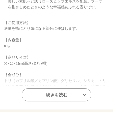
美しい素肌へと誘うローズヒップエキスを配合。ブーケ
を抱きしめたときのような幸福感あふれる香りです。
【ご使用方法】
適量を指にとり気になる部分に伸ばします。
【内容量】
8.5g
【商品サイズ】
55×20×52㎜(高さx奥行x幅)
【全成分】
トリ（カプリル酸／カプリン酸）グリセリル、シリカ、トリ
イソステアリン酸ポリグリセリル―２、パルミチン酸デキス
トリン、植物性スクワラン、タルク、アルミナ、カカオ脂、
続きを読む
アーモンド油、カニナバラ果実油、ラベンダー油、ニオイテ
ンジクアオイ油、ベルガモット果実油、アオモジ果実油、イ
ランイラン花油、トコフェロール、水酸化ＡＩ、（＋／－）