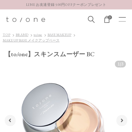
LINE お友達登録 500円OFFクーポンプレゼント
【重要】お盆期間中のお問い合わせと商品配送に関しまして
0
お得な定期購入コースはこちら
LINE お友達登録 500円OFFクーポンプレゼント
TOP
BRAND
to/one
BASE MAKEUP
MAKE UP BASE メイクアップベース
【to/one】スキンスムーザー BC
1
|
3