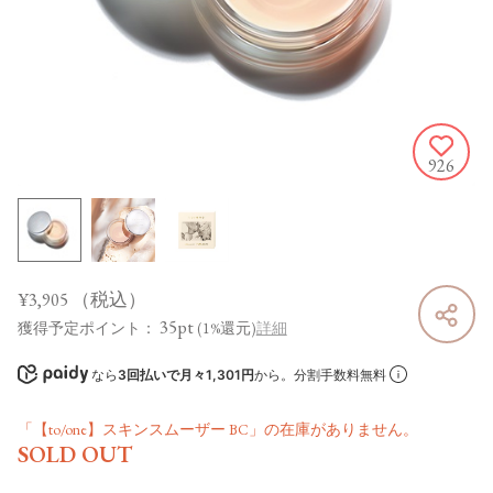
926
¥3,905
（税込）
35pt
獲得予定ポイント：
(1%還元)
詳細
なら
3回払いで月々1,301円
から。分割手数料無料
「【to/one】スキンスムーザー BC」の在庫がありません。
SOLD OUT