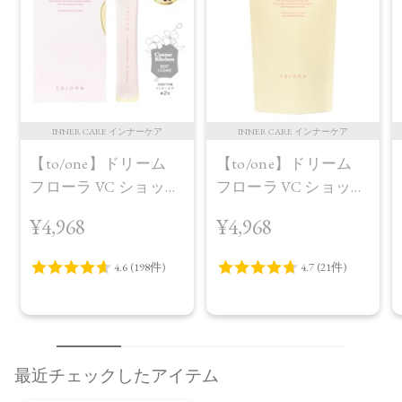
INNER CARE インナーケア
INNER CARE インナーケア
【to/one】ドリーム
【to/one】ドリーム
フローラ VC ショット
フローラ VC ショット
（30包）
デイ ブライトニング
¥4,968
¥4,968
プラス＜限定品＞
最近チェックしたアイテム