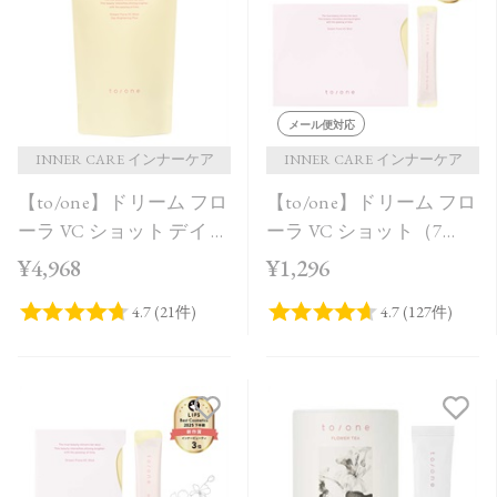
価格が安い
価格が高い
レビューが多い順
メール便対応
レビュー評価が高い順
INNER CARE インナーケア
INNER CARE インナーケア
【to/one】ドリーム フロ
【to/one】ドリーム フロ
人気順
ーラ VC ショット デイ ブ
ーラ VC ショット（7
ライトニング プラス＜
包）
¥4,968
¥1,296
限定品＞