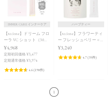
INNER CARE インナーケア
ハーブティー
【to/one】ドリーム フロ
【to/one】フラワーティ
ーラ VC ショット（30
ー フレッシュベリー＜
包）
20包＞
¥4,968
¥3,240
¥3,477
定期初回価格:
¥3,974
定期通常価格:
1