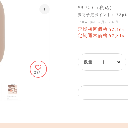
¥3,520
（税込）
32pt
獲得予定ポイント：
150mL(約1ヵ月～2ヵ月)
定期初回価格:
¥
2,464
定期通常価格:
¥
2,816
1
2899