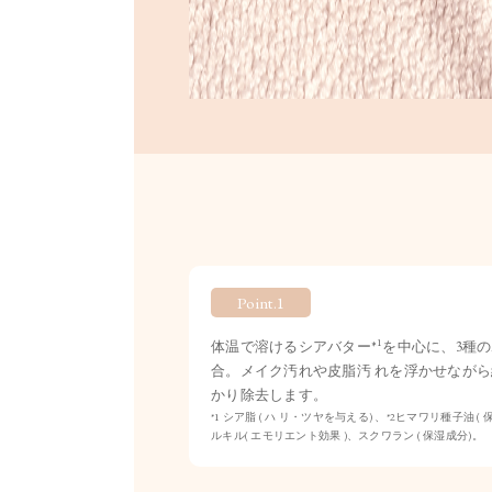
Point.1
1
体温で溶けるシアバター*
を中心に、3種
合。メイク汚れや皮脂汚 れを浮かせなが
かり除去します。
*1 シア脂 ( ハ リ・ツヤを与える) 、*2ヒマワリ種子
ルキル( エモリエント効果 )、スクワラン ( 保湿成分)。