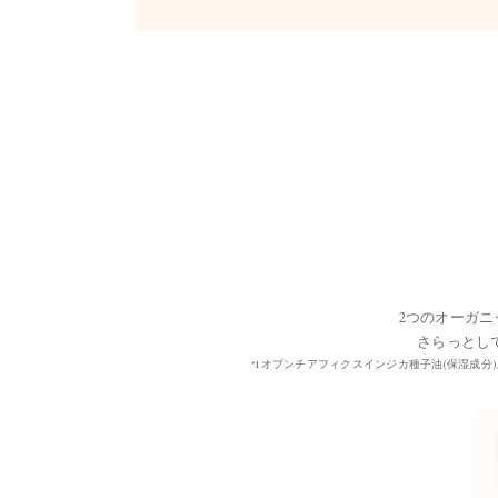
2つのオーガ
さらっとし
*1オプンチアフィクスインジカ種子油(保湿成分