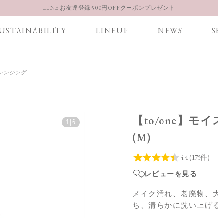
【重要】お盆期間中のお問い合わせと商品配送に関しまして
USTAINABILITY
LINEUP
NEWS
S
お得な定期購入コースはこちら
LINE お友達登録 500円OFFクーポンプレゼント
 クレンジング
【to/one】
1
|
6
(M)
レビューを見る
メイク汚れ、老廃物、
ち、清らかに洗い上げ