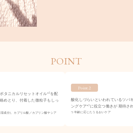
POINT
Point.2
2
のボタニカルリセットオイル*
を配
酸化しづらいといわれているツバ
ら絡めとり、付着した微粒子もしっ
3
ングケア*
に役立つ働きが 期待さ
*3 年齢に応じたうるおいケア
油 ( 保湿成分)、カプリル酸／カプリン酸ヤシア