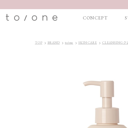
CONCEPT
S
TOP
BRAND
to/one
SKIN CARE
CLEANSING