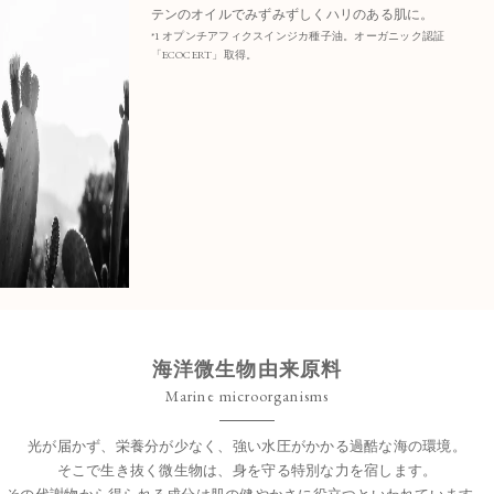
テンのオイルでみずみずしくハリのある肌に。
*1 オプンチアフィクスインジカ種子油。オーガニック認証
「ECOCERT」取得。
海洋微生物由来原料
Marine microorganisms
光が届かず、栄養分が少なく、強い水圧がかかる過酷な海の環境。
そこで生き抜く微生物は、身を守る特別な力を宿します。