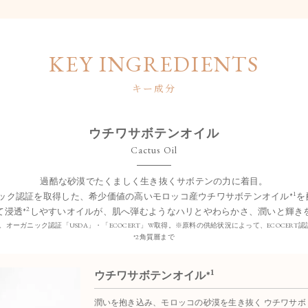
KEY INGREDIENTS
キー成分
ウチワサボテンオイル
Cactus Oil
過酷な砂漠でたくましく生き抜くサボテンの力に着目。
1
ニック認証を取得した、希少価値の高いモロッコ産ウチワサボテンオイル*
を
2
て浸透*
しやすいオイルが、肌へ弾むようなハリとやわらかさ、潤いと輝き
)。オーガニック認証「USDA」・「ECOCERT」W取得。※原料の供給状況によって、ECOCER
*2角質層まで
1
ウチワサボテンオイル*
潤いを抱き込み、モロッコの砂漠を生き抜く ウチワサボ