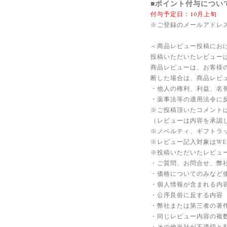
■ポイント付与につい
付与予定日：10月上旬
※ご登録のメールアドレ
＜商品レビュー投稿にお
投稿いただいたレビューは
商品レビューは、お客様
断した場合は、商品レビ
・他人の権利、利益、名
・薬事法等の適用法令に
※ご投稿頂いたコメント
（レビューは内容を承認
※ノベルティ、ギフトラ
※レビュー記入対象はWE
※投稿いただいたレビュ
・ご質問、お問合せ、弊
・価格についてのみなど
・個人情報が含まれる内
・公序良俗に反する内容
・弊社または第三者の著
・同じレビュー内容の複