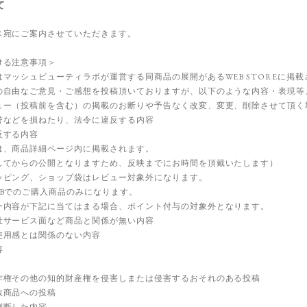
て
ス宛にご案内させていただきます。
ける注意事項＞
マッシュビューティラボが運営する同商品の展開があるWEB STOREに掲載
の自由なご意見・ご感想を投稿頂いておりますが、以下のような内容・表現等
ュー（投稿前を含む）の掲載のお断りや予告なく改変、変更、削除させて頂く
誉などを損ねたり、法令に違反する内容
反する内容
は、商品詳細ページ内に掲載されます。
してからの公開となりますため、反映までにお時間を頂戴いたします）
ッピング、ショップ袋はレビュー対象外になります。
Bでのご購入商品のみになります。
ー内容が下記に当てはまる場合、ポイント付与の対象外となります。
社サービス面など商品と関係が無い内容
使用感とは関係のない内容
容
作権その他の知的財産権を侵害しまたは侵害するおそれのある投稿
数商品への投稿