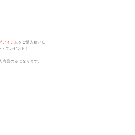
プアイテム
をご購入頂いた
ントプレゼント！
E」でご購入商品のみになります。