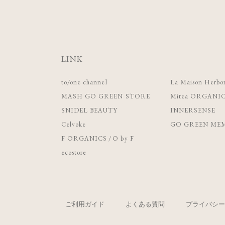
LINK
to/one channel
La Maison Herbor
MASH GO GREEN STORE
Mitea ORGANI
SNIDEL BEAUTY
INNERSENSE
Celvoke
GO GREEN MEM
F ORGANICS
/
O by F
ecostore
ご利用ガイド
よくある質問
プライバシー