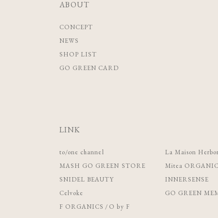
ABOUT
CONCEPT
NEWS
SHOP LIST
GO GREEN CARD
LINK
to/one channel
La Maison Herbor
MASH GO GREEN STORE
Mitea ORGANI
SNIDEL BEAUTY
INNERSENSE
Celvoke
GO GREEN MEM
F ORGANICS
/
O by F