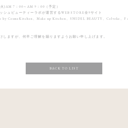
火)AM 7：00～AM 9：00（予定）
マッシュビューティーラボが運営するWEB STORE全9サイト
e by CosmeKitchen、Make up Kitchen、SNIDEL BEAUTY、Celvoke、F o
けしますが、何卒ご理解を賜りますようお願い申し上げます。
BACK TO LIST