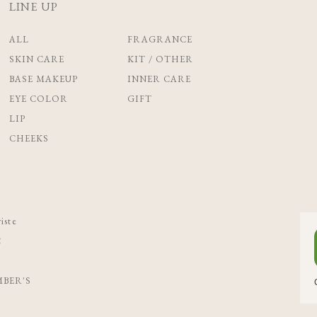
LINE UP
ALL
FRAGRANCE
SKIN CARE
KIT / OTHER
BASE MAKEUP
INNER CARE
EYE COLOR
GIFT
LIP
CHEEKS
iste
C
BER'S