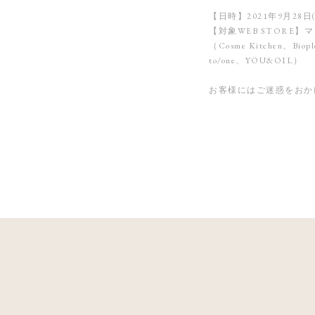
【日時】2021年9月28日(
【対象WEB STORE】
（Cosme Kitchen、Biopl
to/one、YOU&OIL）
お客様にはご迷惑をおか