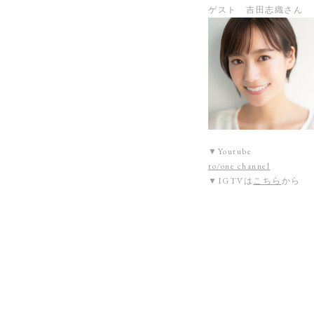
ゲスト 吉田志織さん
▼Youtube
to/one channel
▼IGTVは
こちら
から