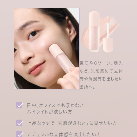
鼻筋やCゾーン、顎先
など、光を集めて立体
感や清潔感を出したい
箇所へ。
日中、オフィスでも浮かない
ハイライトが欲しい方
上品なツヤで「素肌がきれい」に見せたい方
ナチュラルな立体感を演出したい方