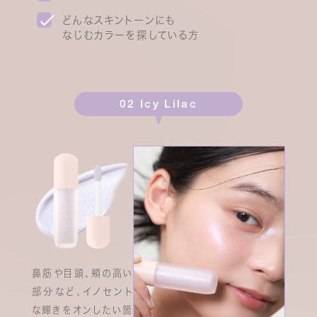
どんなスキントーンにも
なじむカラーを探している方
02 Icy Lilac
鼻筋や目頭、頬の高い
部分など、イノセント
な輝きをオンしたい箇