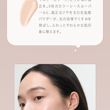
正を。3色のカラーシースルーパ
ールと、端正なツヤを生む光拡散
パウダーが、光の効果でくすみを
飛ばし、ふわっとやわらかな肌印
象に整えます。