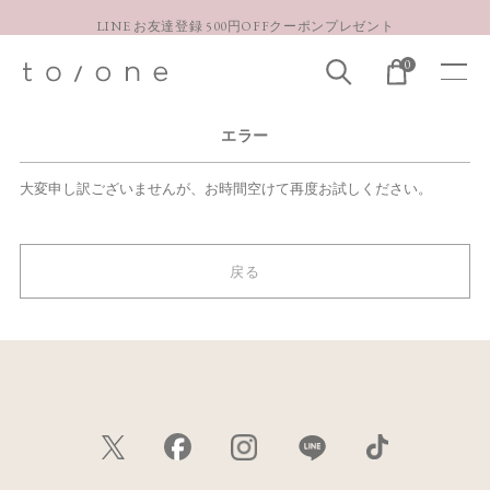
LINE お友達登録 500円OFFクーポンプレゼント
【重要】お盆期間中のお問い合わせと商品配送に関しまして
0
お得な定期購入コースはこちら
LINE お友達登録 500円OFFクーポンプレゼント
エラー
大変申し訳ございませんが、お時間空けて再度お試しください。
戻る