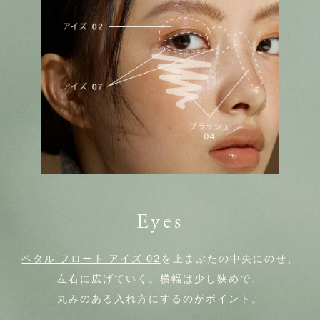
Eyes
ペタル フロート アイズ 02
を上まぶたの中央にのせ、
左右に広げていく。横幅は少し狭めで、
丸みのある入れ方にするのがポイント。