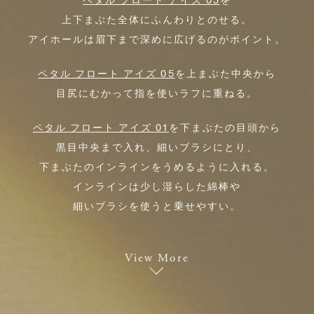
ペタル フロート アイズ 03
を
上下まぶた全体にふんわりとのせる。
アイホールは眉下まで深めに広げるのがポイント。
ペタル フロート アイズ 05
を上まぶた中央から
目尻にむかって指を使いラフに重ねる。
ペタル フロート アイズ 01
を下まぶたの目頭から
黒目中央まで入れ、細いブラシにとり、
下まぶたのインラインをうめるように入れる。
インラインは少し湿らした綿棒や
細いブラシを使うと乗せやすい。
View More