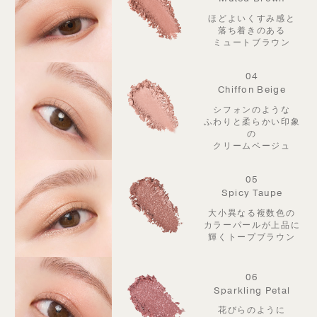
ほどよいくすみ感と
落ち着きのある
ミュートブラウン
04
Chiffon Beige
シフォンのような
ふわりと柔らかい印象
の
クリームベージュ
05
Spicy Taupe
大小異なる複数色の
カラーパールが
上品に
輝くトープブラウン
06
Sparkling Petal
花びらのように