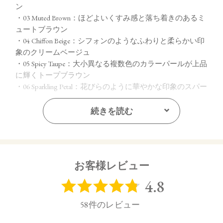
ン
・03 Muted Brown：ほどよいくすみ感と落ち着きのあるミ
ュートブラウン
・04 Chiffon Beige：シフォンのようなふわりと柔らかい印
象のクリームベージュ
・05 Spicy Taupe：大小異なる複数色のカラーパールが上品
に輝くトープブラウン
・06 Sparkling Petal：花びらのように華やかな印象のスパー
クリングピンク
・07 Dazzling Sugar：繊細なカラーパールが瞬く間に輝き
続きを読む
を増すダズリングゴールド
【ご使用方法】
指先またはお手持ちのチップやブラシで適量をとり、まぶた
お客様レビュー
全体にぼかします。
【内容量】
1.7g