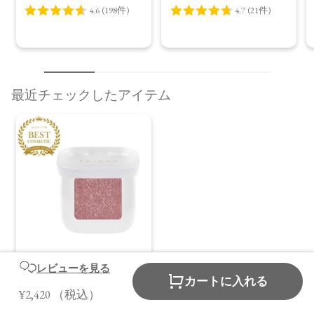
最近チェックしたアイテム
【to/one】ペタル フ
レビューを見る
カートに入れる
ロート アイズ［01～
¥2,420
（税込）
07］