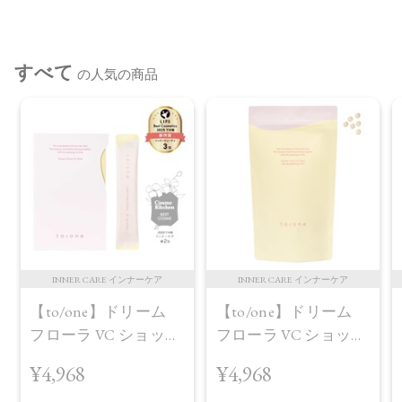
承ください。
※通常はご注文より１～３営業日での発送となります。
すべて
商品によっては、お届けまで１～２週間かかる場合がござい
の人気の商品
ますので予めご了承ください。
●パッケージはリニューアル等の理由により、写真と異なる場
合がございます。
●パッケージのリニューアル等の理由により、成分・処方が記
載と異なる場合がございます。
●予告なくパッケージ仕様が変更になる場合がございます。
INNER CARE インナーケア
INNER CARE インナーケア
【to/one】ドリーム
【to/one】ドリーム
フローラ VC ショット
フローラ VC ショット
（30包）
デイ ブライトニング
¥4,968
¥4,968
プラス＜限定品＞