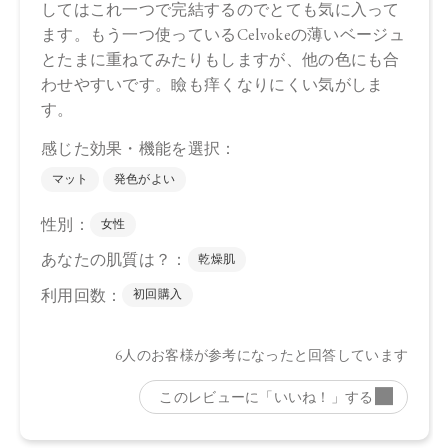
ｌ、トコフェロール、アルガニアスピノサ核油、オプンチア
フィクスインジカ種子油、ホホバ種子油、ローズマリー葉
油、アンズ核油、オリーブ果実油、カニナバラ果実油、ヒマ
ワリ種子油、マイカ、酸化鉄、酸化チタン、グンジョウ
・05 Spicy Taupe
トリ（カプリル酸／カプリン酸）グリセリル，タルク、ダイ
マージリノール酸ジ（イソステアリル／フィトステリル）、
シリカ、ダイマージリノール酸ダイマージリノレイルビス
（ベヘニル／イソステアリル／フィトステリル）、カルナウ
バロウ、トコフェロール、アルガニアスピノサ核油、オプン
チアフィクスインジカ種子油、スクワラン、ホホバ種子油、
ローズマリー葉油、アンズ核油、オリーブ果実油、カニナバ
ラ果実油、ヒマワリ種子油、（＋／－）ホウケイ酸（Ｃａ／
Ａｌ）、マイカ、酸化チタン、酸化鉄、グンジョウ
・06 Sparkling Petal
トリ（カプリル酸／カプリン酸）グリセリル，タルク、ダイ
マージリノール酸ジ（イソステアリル／フィトステリル）、