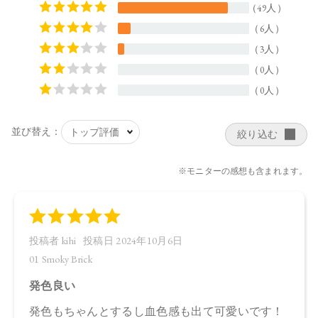
【商品サイズ】
44.0×15.0×44.5㎜
【全成分】
・01 Smoky Brick
ラウロイルリシン、シリカ、スクワラン、トリ（カプリル酸
／カプリン酸）グリセリル、ダイマージリノール酸ジ（イソ
ステアリル／フィトステリル）、タルク、イソステアリン酸
水添ヒマシ油、ジステアリン酸Ａｌ、セタノール、トコフェ
ロール、アルガニアスピノサ核油、オプンチアフィクスイン
ジカ種子油、ホホバ種子油、ローズマリー葉油、アンズ核
油、オリーブ果実油、カニナバラ果実油、ヒマワリ種子油、
マイカ、酸化鉄、グンジョウ
・02 Graceful Marron
タルク、ラウロイルリシン、シリカ、スクワラン、トリ（カ
プリル酸／カプリン酸）グリセリル、ダイマージリノール酸
ジ（イソステアリル／フィトステリル）、イソステアリン酸
水添ヒマシ油、ジステアリン酸Ａｌ、セタノール、トコフェ