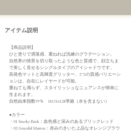
アイテム説明
【商品説明】
ひと塗りで洒落感、重ねれば洗練のグラデーション。
自然界の情景を切り取ったような色と質感で、顔立ちま
で美しく見せるシングルタイプのアイシャドウです。
高発色マットと高輝度グリッター、2つの質感バリエーシ
ョンは、自在にレイヤードが可能。
重ねても濁らず、スタイリッシュなニュアンスが簡単に
生まれます。
自然由来指数99％ ISO16128準拠（水を含まない）
●カラー
・01 Smoky Brick：血色感と深みのあるブリックレッド
・02 Graceful Marron：赤みのきいた上品なオレンジブラウ