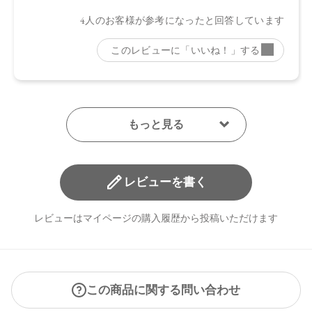
日本
【メーカー品番】
店舗でお問い合わせの際には、下記品番をお伝え下さい。
・01 Smoky Brick：4570106733813
・02 Graceful Marron：4570106733820
・03 Muted Brown：4570106733837
・04 Chiffon Beige：4570106733844
・05 Spicy Taupe：4570106733851
・06 Sparkling Petal：4570106733868
・07 Dazzling Sugar：4570106733875
レビューを書く
【店舗発売日】
レビューはマイページの購入履歴から投稿いただけます
CosmeKitchen 2024/8/2
Biople 2024/8/2
Make↗Kitchen 2024/8/2
※店舗での取り扱いや詳しい在庫状況につきましては、各店
舗にお問い合わせください。
この商品に関する問い合わせ
※発売日は予告なく変更する可能性がございます。予めご了