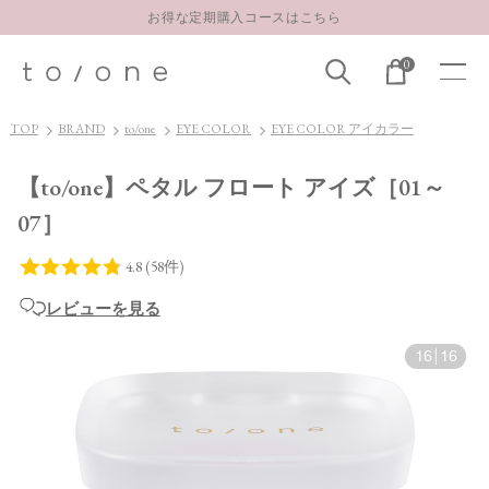
LINE お友達登録 500円OFFクーポンプレゼント
【重要】お盆期間中のお問い合わせと商品配送に関しまして
0
お得な定期購入コースはこちら
LINE お友達登録 500円OFFクーポンプレゼント
TOP
BRAND
to/one
EYE COLOR
EYE COLOR アイカラー
【to/one】ペタル フロート アイズ［01～
07］
レビューを見る
16
|
16