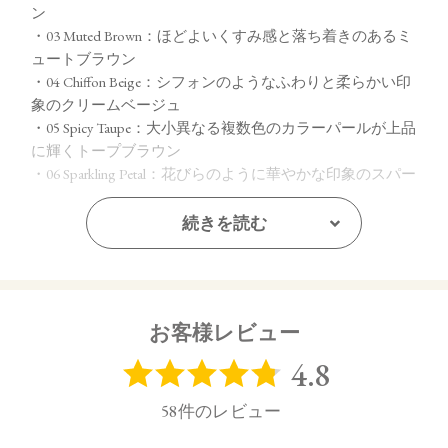
ン
・03 Muted Brown：ほどよいくすみ感と落ち着きのあるミ
ュートブラウン
・04 Chiffon Beige：シフォンのようなふわりと柔らかい印
象のクリームベージュ
・05 Spicy Taupe：大小異なる複数色のカラーパールが上品
に輝くトープブラウン
・06 Sparkling Petal：花びらのように華やかな印象のスパー
クリングピンク
・07 Dazzling Sugar：繊細なカラーパールが瞬く間に輝き
続きを読む
を増すダズリングゴールド
【ご使用方法】
指先またはお手持ちのチップやブラシで適量をとり、まぶた
お客様レビュー
全体にぼかします。
【内容量】
1.7g