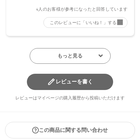
日本
【メーカー品番】
店舗でお問い合わせの際には、下記品番をお伝え下さい。
・01 Smoky Brick：4570106733813
・02 Graceful Marron：4570106733820
・03 Muted Brown：4570106733837
・04 Chiffon Beige：4570106733844
・05 Spicy Taupe：4570106733851
・06 Sparkling Petal：4570106733868
・07 Dazzling Sugar：4570106733875
レビューを書く
【店舗発売日】
レビューはマイページの購入履歴から投稿いただけます
CosmeKitchen 2024/8/2
Biople 2024/8/2
Make↗Kitchen 2024/8/2
※店舗での取り扱いや詳しい在庫状況につきましては、各店
舗にお問い合わせください。
この商品に関する問い合わせ
※発売日は予告なく変更する可能性がございます。予めご了