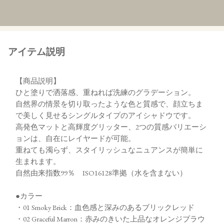
アイテム説明
【商品説明】
ひと塗りで洒落感、重ねれば洗練のグラデーション。
自然界の情景を切り取ったような色と質感で、顔立ちま
で美しく見せるシングルタイプのアイシャドウです。
高発色マットと高輝度グリッター、2つの質感バリエーシ
ョンは、自在にレイヤードが可能。
重ねても濁らず、スタイリッシュなニュアンスが簡単に
生まれます。
自然由来指数99％ ISO16128準拠（水を含まない）
●カラー
・01 Smoky Brick：血色感と深みのあるブリックレッド
・02 Graceful Marron：赤みのきいた上品なオレンジブラウ