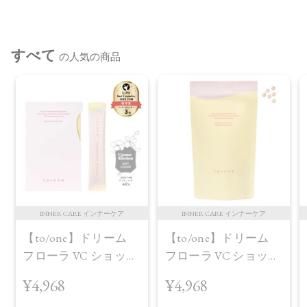
承ください。
※通常はご注文より１～３営業日での発送となります。
すべて
商品によっては、お届けまで１～２週間かかる場合がござい
の人気の商品
ますので予めご了承ください。
●パッケージはリニューアル等の理由により、写真と異なる場
合がございます。
●パッケージのリニューアル等の理由により、成分・処方が記
載と異なる場合がございます。
●予告なくパッケージ仕様が変更になる場合がございます。
INNER CARE インナーケア
INNER CARE インナーケア
【to/one】ドリーム
【to/one】ドリーム
フローラ VC ショット
フローラ VC ショット
（30包）
デイ ブライトニング
¥4,968
¥4,968
プラス＜限定品＞