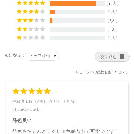
【商品サイズ】
44.0×15.0×44.5㎜
【全成分】
・01 Smoky Brick
ラウロイルリシン、シリカ、スクワラン、トリ（カプリル酸
／カプリン酸）グリセリル、ダイマージリノール酸ジ（イソ
ステアリル／フィトステリル）、タルク、イソステアリン酸
水添ヒマシ油、ジステアリン酸Ａｌ、セタノール、トコフェ
ロール、アルガニアスピノサ核油、オプンチアフィクスイン
ジカ種子油、ホホバ種子油、ローズマリー葉油、アンズ核
油、オリーブ果実油、カニナバラ果実油、ヒマワリ種子油、
マイカ、酸化鉄、グンジョウ
・02 Graceful Marron
タルク、ラウロイルリシン、シリカ、スクワラン、トリ（カ
プリル酸／カプリン酸）グリセリル、ダイマージリノール酸
ジ（イソステアリル／フィトステリル）、イソステアリン酸
水添ヒマシ油、ジステアリン酸Ａｌ、セタノール、トコフェ