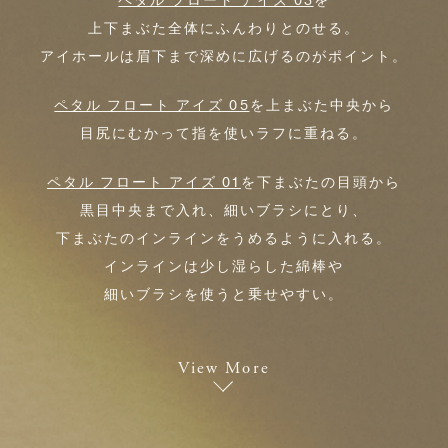
ペタル フロート アイズ 03
を
上下まぶた全体にふんわりとのせる。
アイホールは眉下まで深めに広げるのがポイント。
ペタル フロート アイズ 05
を上まぶた中央から
目尻にむかって指を使いラフに重ねる。
ペタル フロート アイズ 01
を下まぶたの目頭から
黒目中央まで入れ、細いブラシにとり、
下まぶたのインラインをうめるように入れる。
インラインは少し湿らした綿棒や
細いブラシを使うと乗せやすい。
View More