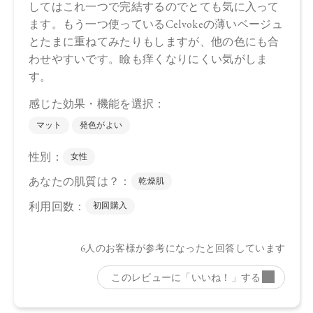
ｌ、トコフェロール、アルガニアスピノサ核油、オプンチア
フィクスインジカ種子油、ホホバ種子油、ローズマリー葉
油、アンズ核油、オリーブ果実油、カニナバラ果実油、ヒマ
ワリ種子油、マイカ、酸化鉄、酸化チタン、グンジョウ
・05 Spicy Taupe
トリ（カプリル酸／カプリン酸）グリセリル，タルク、ダイ
マージリノール酸ジ（イソステアリル／フィトステリル）、
シリカ、ダイマージリノール酸ダイマージリノレイルビス
（ベヘニル／イソステアリル／フィトステリル）、カルナウ
バロウ、トコフェロール、アルガニアスピノサ核油、オプン
チアフィクスインジカ種子油、スクワラン、ホホバ種子油、
ローズマリー葉油、アンズ核油、オリーブ果実油、カニナバ
ラ果実油、ヒマワリ種子油、（＋／－）ホウケイ酸（Ｃａ／
Ａｌ）、マイカ、酸化チタン、酸化鉄、グンジョウ
・06 Sparkling Petal
トリ（カプリル酸／カプリン酸）グリセリル，タルク、ダイ
マージリノール酸ジ（イソステアリル／フィトステリル）、