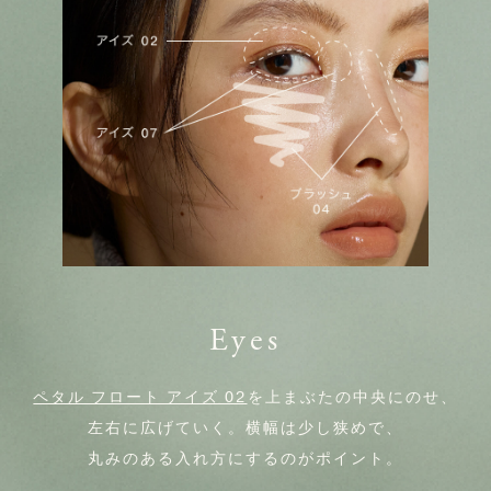
Eyes
ペタル フロート アイズ 02
を上まぶたの中央にのせ、
左右に広げていく。横幅は少し狭めで、
丸みのある入れ方にするのがポイント。