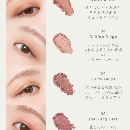
ほどよいくすみ感と
落ち着きのある
ミュートブラウン
04
Chiffon Beige
シフォンのような
ふわりと柔らかい印象
の
クリームベージュ
05
Spicy Taupe
大小異なる複数色の
カラーパールが
上品に
輝くトープブラウン
06
Sparkling Petal
花びらのように