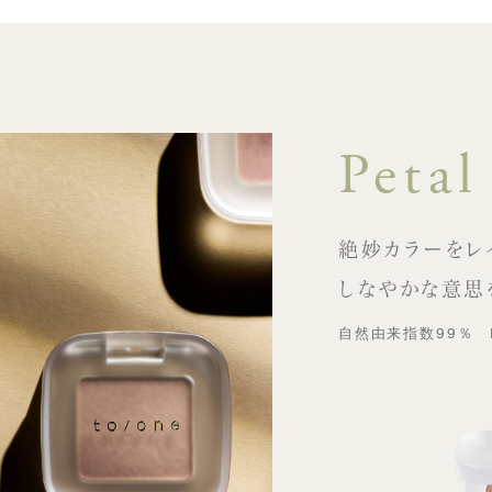
Petal
絶妙カラーをレ
しなやかな意思
自然由来指数99％ 