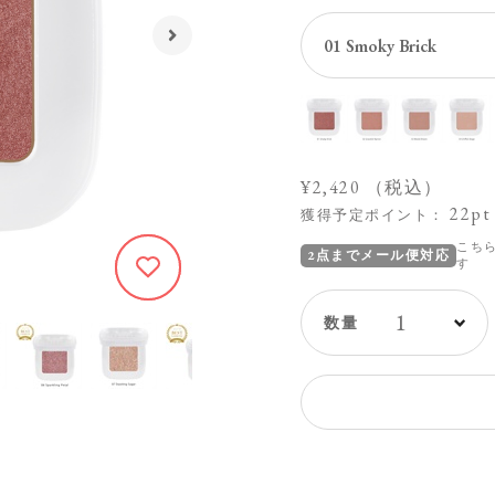
¥2,420
（税込）
22pt
獲得予定ポイント：
こち
2点までメール便対応
す
1216
1