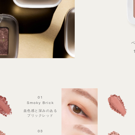
01
Smoky Brick
血色感と深みのある
ブリックレッド
03