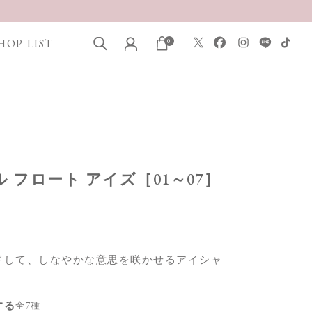
HOP LIST
0
タル フロート アイズ［01～07］
ドして、しなやかな意思を咲かせるアイシャ
する
全7種