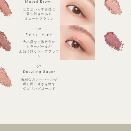
Muted Brown
ほどよいくすみ感と
落ち着きのある
ミュートブラウン
05
Spicy Taupe
大小異なる複数色の
カラーパールが
上品に
輝くトープブラウ
ン
07
Dazzling Sugar
繊細なカラーパールが
瞬く間に輝きを増す
ダズリングゴールド