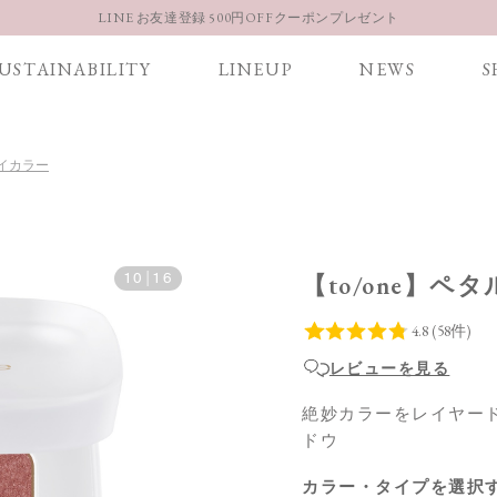
【重要】お盆期間中のお問い合わせと商品配送に関しまして
お得な定期購入コースはこちら
USTAINABILITY
LINEUP
NEWS
S
LINE お友達登録 500円OFFクーポンプレゼント
 アイカラー
10
|
16
【to/one】ペ
レビューを見る
絶妙カラーをレイヤー
ドウ
カラー・タイプを選択