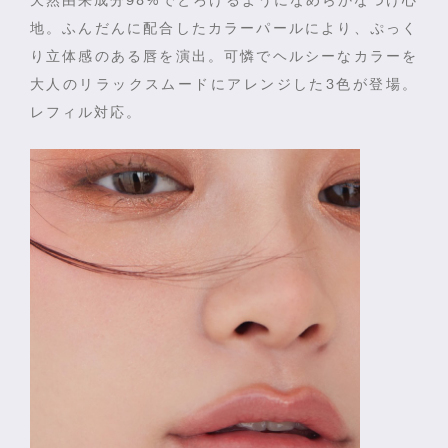
天然由来成分
98%
でとろけるようになめらかなつけ心
地。
ふんだんに配合したカラーパールにより、ぷっく
り立体感のある唇を演出。
可憐でヘルシーなカラーを
大人のリラックスムードに
アレンジした
3
色が登場。
レフィル対応。