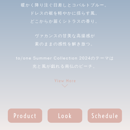
暖かく降り注ぐ日差しとコバルトブルー。
ドレスの裾を軽やかに揺らす風。
どこからか届くシトラスの香り。
ヴァカンスの甘美な高揚感が
素のままの感性を解き放つ。
to/one Summer Collection 2024
のテーマは
光と風が戯れる南仏のビーチ。
異なる質感が溶け合うニュアンスカラーのアイメイクと
フレッシュにつやめくリップ、
肌に光を集めるフェイスカラーをラインナップ。
南仏での特別な時間にインスパイアされたコレクションが
息づくような生命感と洗練された自然体を表現します。
to/one Summer Collection 2024