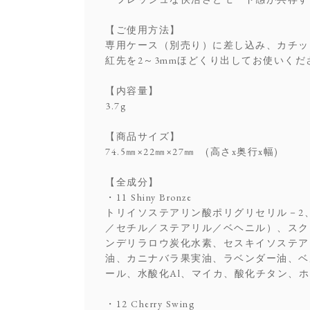
【ご使用方法】
専用ケース（別売り）に差し込み、カチッ
紅先を2～3mmほどくり出してお使いく
【内容量】
3.7g
【商品サイズ】
74.5㎜×22㎜×27㎜ (高さx奥行x幅)
【全成分】
・11 Shiny Bronze
トリイソステアリン酸ポリグリセリル－2
／セチル／ステアリル／ベヘニル）、スク
ンデリラロウ炭化水素、セスキイソステア
油、カニナバラ果実油、ラベンダー油、ベ
ール、水酸化Al、マイカ、酸化チタン、ホウ
・12 Cherry Swing