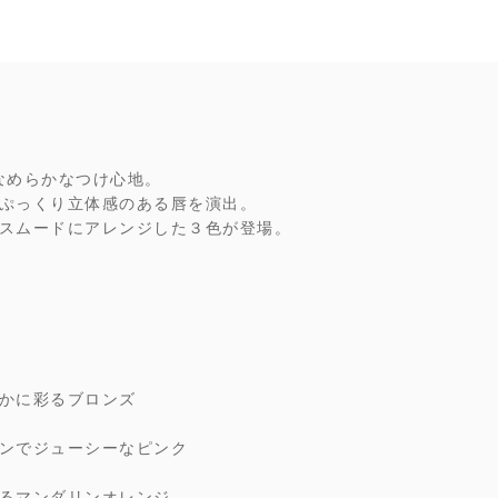
になめらかなつけ心地。
ぷっくり立体感のある唇を演出。
スムードにアレンジした３色が登場。
かに彩るブロンズ
ンでジューシーなピンク
るマンダリンオレンジ