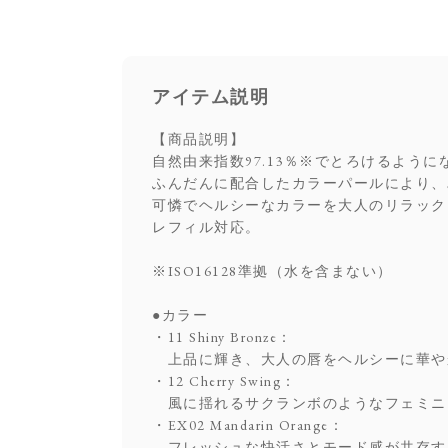
アイテム説明
【商品説明】
自然由来指数97.13％※でとろけるよう
ふんだんに配合したカラーパールにより、
可憐でヘルシーなカラーを大人のリラック
レフィル対応。
※ISO16128準拠（水を含まない）
●カラー
・11 Shiny Bronze：
上品に輝き、大人の唇をヘルシーに華や
・12 Cherry Swing：
風に揺れるサクランボのようなフェミニ
・EX02 Mandarin Orange：
フレッシュな快活さとモード感が共存す