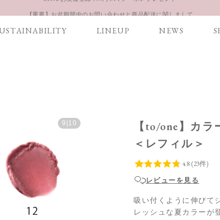
【重要】お盆期間中のお問い合わせと商品配送に関しまして
お得な定期購入コースはこちら
USTAINABILITY
LINEUP
NEWS
S
LINE お友達登録 500円OFFクーポンプレゼント
9
|
10
【to/one】カラ
＜レフィル＞
レビューを見る
吸い付くように伸びて
レッシュな夏カラーが