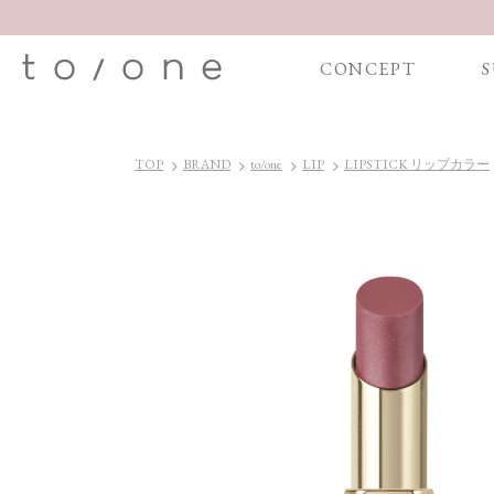
CONCEPT
S
TOP
BRAND
to/one
LIP
LIPSTICK リップカラー