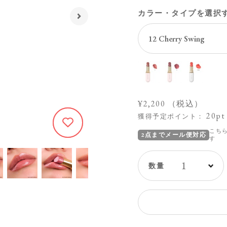
カラー・タイプを選択
¥2,200
（税込）
20pt
獲得予定ポイント：
461
こち
2点までメール便対応
す
1