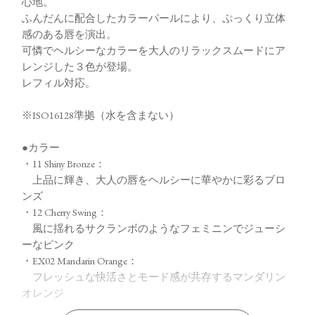
心地。
ふんだんに配合したカラーパールにより、ぷっくり立体
感のある唇を演出。
可憐でヘルシーなカラーを大人のリラックスムードにア
レンジした３色が登場。
レフィル対応。
※ISO16128準拠（水を含まない）
●カラー
・11 Shiny Bronze：
上品に輝き、大人の唇をヘルシーに華やかに彩るブロ
ンズ
・12 Cherry Swing：
風に揺れるサクランボのようなフェミニンでジューシ
ーなピンク
・EX02 Mandarin Orange：
フレッシュな快活さとモード感が共存するマンダリン
オレンジ