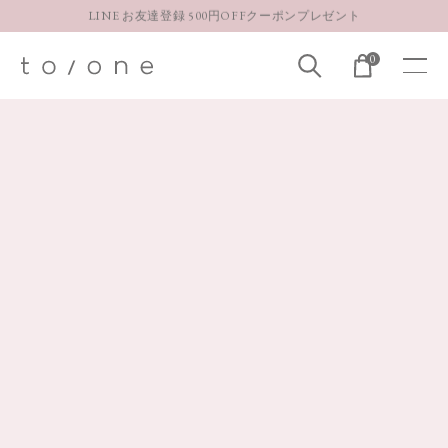
LINE お友達登録 500円OFFクーポンプレゼント
【重要】お盆期間中のお問い合わせと商品配送に関しまして
0
お得な定期購入コースはこちら
LINE お友達登録 500円OFFクーポンプレゼント