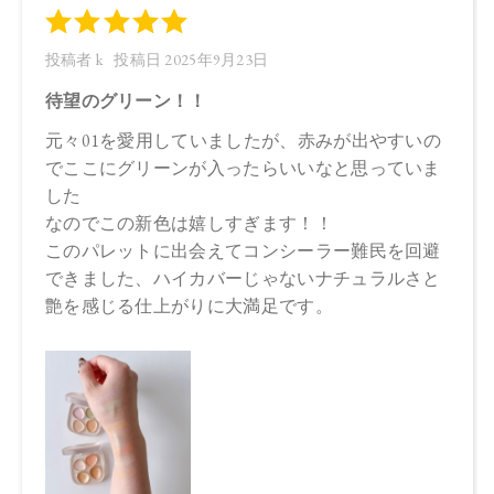
油、カニナバラ果実油、マカデミア種子油、ヒマワリ種子
油、酸化チタン、マイカ、酸化鉄、グンジョウ
【原産国】
日本
【メーカー品番】
店舗でお問い合わせの際には、下記品番をお伝え下さい。
4573623430555
【店舗発売日】
CosmeKitchen 2025/9/5
Biople 2025/9/5
※店舗での取り扱いや詳しい在庫状況につきましては、各店
舗にお問い合わせください。
※発売日は予告なく変更する可能性がございます。予めご了
承ください。
※通常はご注文より１～３営業日での発送となります。
商品によっては、お届けまで１～２週間かかる場合がござい