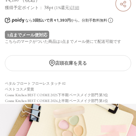
38pt
獲得予定ポイント：
(1%還元)
詳細
なら
3回払いで月々1,393円
から。分割手数料無料
1点までメール便対応
こちらのマークがついた商品は1点までメール便にて配送可能です
店頭在庫を見る
ペタル フロート フローレス タッチ 02
ベストコスメ受賞
Cosme Kitchen BEST COSME 2025下半期 ベースメイク部門 第3位
Cosme Kitchen BEST COSME 2026上半期 ベースメイク部門 第1位