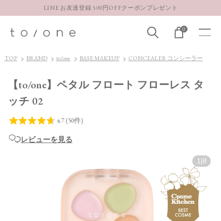
LINE お友達登録 500円OFFクーポンプレゼント
【重要】お盆期間中のお問い合わせと商品配送に関しまして
0
お得な定期購入コースはこちら
LINE お友達登録 500円OFFクーポンプレゼント
TOP
BRAND
to/one
BASE MAKEUP
CONCEALER コンシーラー
【to/one】ペタル フロート フローレス タ
ッチ 02
レビューを見る
1
|
8