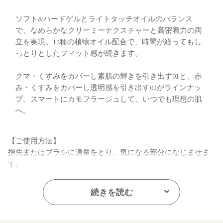
ソフト&ハードゲルとライトタッチオイルのバランス
で、なめらかなクリーミーテクスチャーと高密着力の両
立を実現。12種の植物オイル配合で、時間が経ってもし
っとりとしたフィット感が続きます。
クマ・くすみをカバーし素肌の輝きを引き出す01と、赤
み・くすみをカバーし透明感を引き出す02がラインナッ
プ。スマートにカモフラージュして、いつでも理想の肌
へ。
【ご使用方法】
指先またはブラシに適量をとり、気になる部分になじませま
す。
【内容量】
続きを読む
1.7g
【商品サイズ】