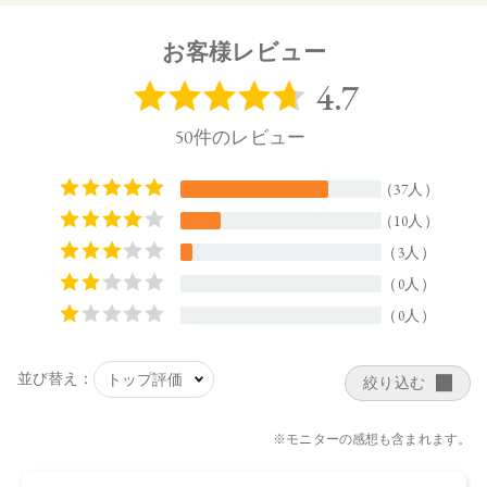
65㎜×20.5㎜×64㎜（高さ×奥行×幅）
お客様レビュー
【全成分】
左上：トリ（カプリル酸／カプリン酸）グリセリル、ミリス
チン酸デキストリン、パルミチン酸デキストリン、トリイソ
ステアリン酸ポリグリセリル－2、シリカ、セスキイソステア
リン酸ソルビタン、ダイマージリノレイル水添ロジン縮合
物、トコフェロール、水酸化Al、アボカド油、アルガニアス
ピノサ核油、オプンチアフィクスインジカ種子油、スクワラ
ン、ホホバ種子油、ローズマリー葉油、アーモンド油、アン
ズ核油、オリーブ果実油、カニナバラ果実油、マカデミア種
子油、ヒマワリ種子油、マイカ、酸化チタン、ホウケイ酸
（Ca／Al）、酸化鉄、酸化スズ、赤202、グンジョウ
右上・下段：スクワラン、パルミチン酸デキストリン、ダイ
マージリノール酸ジ（イソステアリル／フィトステリル）、
トリイソステアリン酸ポリグリセリル－2、シリカ、水酸化
Al、トコフェロール、アボカド油、アルガニアスピノサ核
油、オプンチアフィクスインジカ種子油、ホホバ種子油、ロ
ーズマリー葉油、アーモンド油、アンズ核油、オリーブ果実