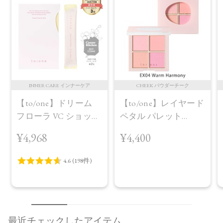
INNER CARE インナーケア
CHEEK パウダーチーク
【to/one】ドリーム
【to/one】レイヤード
フローラ VC ショット
ペタル パレット
（30包）
［EX03,EX04］＜2026
¥4,968
¥4,400
AW Collection＞EX04
Warm Harmony
最近チェックしたアイテム