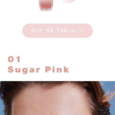
BUY
¥2,750
tax in
01
Sugar Pink