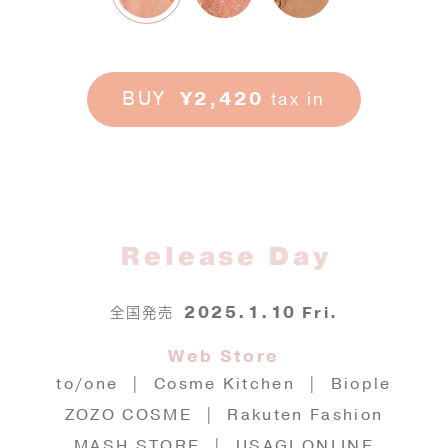
BUY
¥2,420
tax in
Release Day
2025.1.10
Fri.
全国発売
Web Store
to/one | Cosme Kitchen | Biople
ZOZO COSME | Rakuten Fashion
MASH STORE
|
USAGI ONLINE