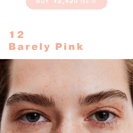
BUY
¥2,420
tax in
12
Barely Pink