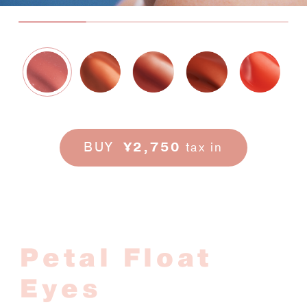
BUY
¥2,750
tax in
Petal Float
Eyes