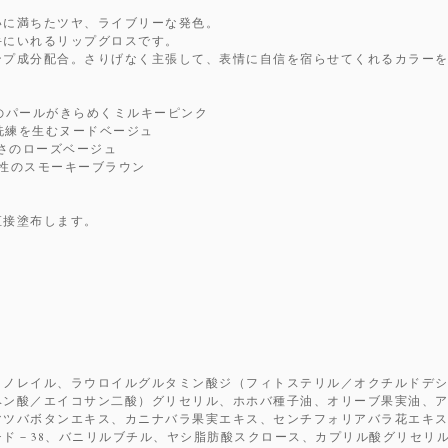
いに満ちたツヤ、ライブリーな発色。
手にいれるリップグロスです。
ンプ成分配合。さりげなく主張して、表情に自信を宿らせてくれるカラー
ピンクのパールがきらめくミルキーピンク
ルな洗練を生むヌードベージュ
美しさのローズベージュ
イな知性のスモーキーブラウン
直接塗布します。
リノレイル、ラウロイルグルタミン酸ジ（フィトステリル／オクチルドデ
ヘン酸／エイコサン二酸）グリセリル、ホホバ種子油、オリーブ果実油、
マツバボタンエキス、カニナバラ果実エキス、センチフォリアバラ花エキ
チド－38、バニリルブチル、ヤシ脂肪酸スクロース、カプリル酸グリセリ