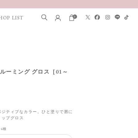
HOP LIST
0
 ブルーミング グロス［01～
ポジティブなカラー。ひと塗りで唇に
リップグロス
全4種