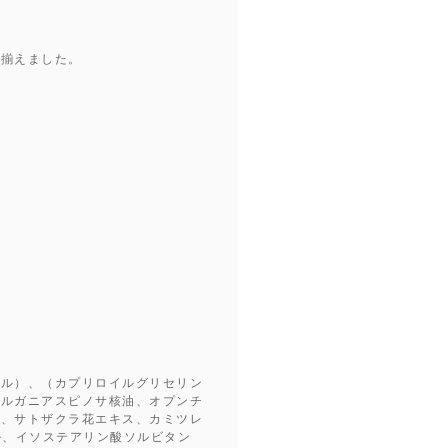
を揃えました。
シル）、（カプリロイルグリセリン
アルガニアスピノサ核油、オプンチ
ス、サトザクラ花エキス、カミツレ
ル、イソステアリン酸ソルビタン