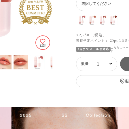
¥2,750
（税込）
25pt
獲得予定ポイント：
(1%還
1228
こちらのマー
2点までメール便対応
す
1
店