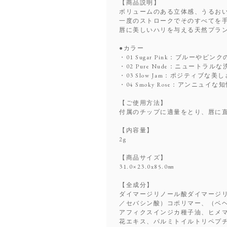
【商品説明】
ボリュームのある立体感、うるお
一度のストロークでそのすべてを
唇に美しいハリを与える天然プラ
●カラー
・01 Sugar Pink：ブルーや
・02 Pure Nude：ニュートラ
・03 Slow Jam：ポジティブな
・04 Smoky Rose：アンニュ
【ご使用方法】
付属のチップに適量をとり、唇に
【内容量】
2g
【商品サイズ】
31.0×23.0x85.0㎜
【全成分】
ダイマージリノール酸ダイマージ
／セバシン酸）コポリマー、（ベ
アフィクスインジカ種子油、ヒメ
花エキス、パルミトイルトリペプ