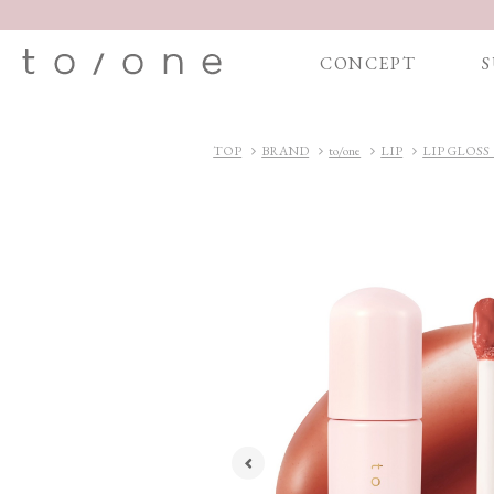
CONCEPT
S
TOP
BRAND
to/one
LIP
LIP GLO