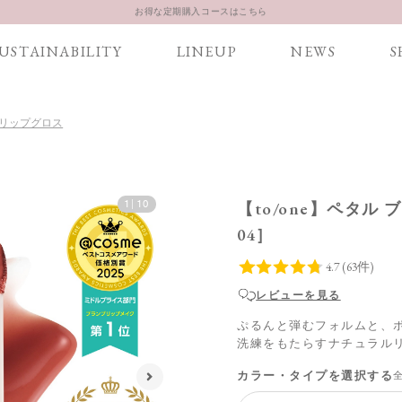
お得な定期購入コースはこちら
LINE お友達登録 500円OFFクーポンプレゼント
USTAINABILITY
LINEUP
NEWS
S
SS リップグロス
1
|
10
【to/one】ペタル
04］
レビューを見る
ぷるんと弾むフォルムと、
洗練をもたらすナチュラル
カラー・タイプを選択する