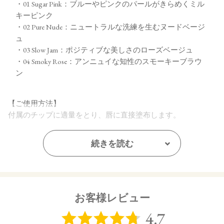
・01 Sugar Pink：ブルーやピンクのパールがきらめくミル
キーピンク
・02 Pure Nude：ニュートラルな洗練を生むヌードベージ
ュ
・03 Slow Jam：ポジティブな美しさのローズベージュ
・04 Smoky Rose：アンニュイな知性のスモーキーブラウ
ン
【ご使用方法】
付属のチップに適量をとり、唇に直接塗布します。
【内容量】
続きを読む
2g
【商品サイズ】
31.0×23.0x85.0㎜
お客様レビュー
【全成分】
ダイマージリノール酸ダイマージリノレイル、ラウロイルグ