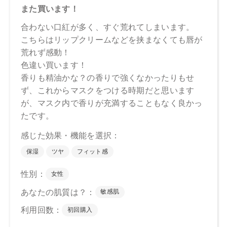
【メーカー品番】
店舗でお問い合わせの際には、下記品番をお伝え下さい。
01：4570106739877
02：4570106739884
03：4570106739891
04：4570106739907
【店舗発売日】
CosmeKitchen 2025/1/10
Biople 2025/1/10
Make↗Kitchen 2025/1/10
※店舗での取り扱いや詳しい在庫状況につきましては、各店
舗にお問い合わせください。
※発売日は予告なく変更する可能性がございます。予めご了
承ください。
※通常はご注文より１～３営業日での発送となります。
商品によっては、お届けまで１～２週間かかる場合がござい
ますので予めご了承ください。