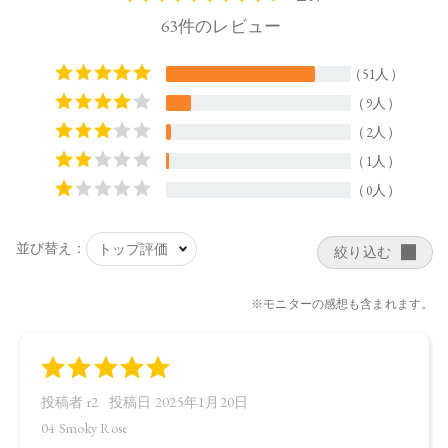
ルタミン酸ジ（フィトステリル／オクチルドデシル）、（カ
プリロイルグリセリン／セバシン酸）コポリマー、（ベヘン
酸／エイコサン二酸）グリセリル、ホホバ種子油、オリーブ
果実油、アルガニアスピノサ核油、オプンチアフィクスイン
ジカ種子油、ヒメマツバボタンエキス、カニナバラ果実エキ
ス、センチフォリアバラ花エキス、サトザクラ花エキス、カ
ミツレ花エキス、パルミトイルトリペプチド－38、バニリル
ブチル、ヤシ脂肪酸スクロース、カプリル酸グリセリル、イ
ソステアリン酸ソルビタン（小麦由来）、エチルヘキサン酸
セテアリル、アスコルビン酸、トコフェロール、ラベンダー
油、ベルガモット果実油、ニオイテンジクアオイ油、アオモ
ジ果実油、イランイラン花油、リンゴ酸、水、BG、エタノー
ル、（＋／－）ジイソステアリン酸ダイマージリノレイル、
リンゴ酸ジイソステアリル、スクワラン、酸化チタン、酸化
鉄、水酸化Al、赤104（1）、赤202、黄4、黄5、青1、グンジョ
ウ、酸化スズ、ホウケイ酸（Ca／Al）
【原産国】
日本