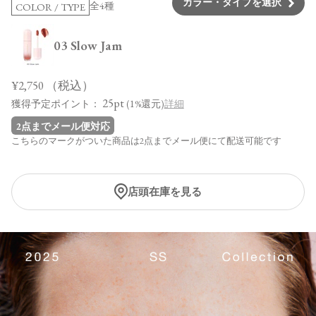
カラー・タイプを選択
全4種
COLOR / TYPE
03 Slow Jam
¥2,750
（税込）
25pt
獲得予定ポイント：
(1%還元)
詳細
2点までメール便対応
こちらのマークがついた商品は2点までメール便にて配送可能です
店頭在庫を見る