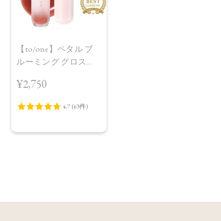
【to/one】ペタル ブ
ルーミング グロス
［01～04］
¥2,750