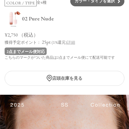
カラー・タイプを選択
全4種
COLOR / TYPE
02 Pure Nude
¥2,750
（税込）
25pt
獲得予定ポイント：
(1%還元)
詳細
2点までメール便対応
こちらのマークがついた商品は2点までメール便にて配送可能です
店頭在庫を見る