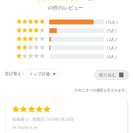
ルタミン酸ジ（フィトステリル／オクチルドデシル）、（カ
プリロイルグリセリン／セバシン酸）コポリマー、（ベヘン
酸／エイコサン二酸）グリセリル、ホホバ種子油、オリーブ
果実油、アルガニアスピノサ核油、オプンチアフィクスイン
ジカ種子油、ヒメマツバボタンエキス、カニナバラ果実エキ
ス、センチフォリアバラ花エキス、サトザクラ花エキス、カ
ミツレ花エキス、パルミトイルトリペプチド－38、バニリル
ブチル、ヤシ脂肪酸スクロース、カプリル酸グリセリル、イ
ソステアリン酸ソルビタン（小麦由来）、エチルヘキサン酸
セテアリル、アスコルビン酸、トコフェロール、ラベンダー
油、ベルガモット果実油、ニオイテンジクアオイ油、アオモ
ジ果実油、イランイラン花油、リンゴ酸、水、BG、エタノー
ル、（＋／－）ジイソステアリン酸ダイマージリノレイル、
リンゴ酸ジイソステアリル、スクワラン、酸化チタン、酸化
鉄、水酸化Al、赤104（1）、赤202、黄4、黄5、青1、グンジョ
ウ、酸化スズ、ホウケイ酸（Ca／Al）
【原産国】
日本