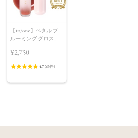
【to/one】ペタル ブ
ルーミング グロス
［01～04］
¥2,750