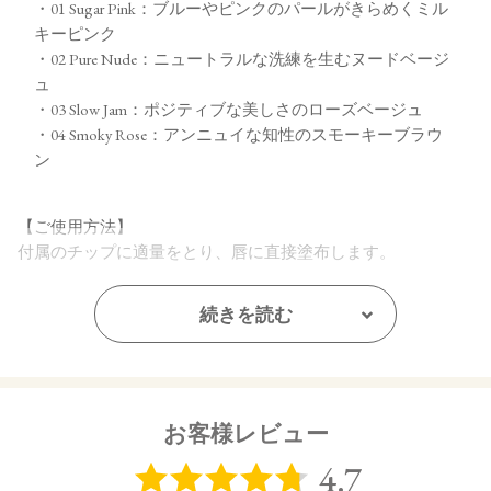
・01 Sugar Pink：ブルーやピンクのパールがきらめくミル
キーピンク
・02 Pure Nude：ニュートラルな洗練を生むヌードベージ
ュ
・03 Slow Jam：ポジティブな美しさのローズベージュ
・04 Smoky Rose：アンニュイな知性のスモーキーブラウ
ン
【ご使用方法】
付属のチップに適量をとり、唇に直接塗布します。
【内容量】
続きを読む
2g
【商品サイズ】
31.0×23.0x85.0㎜
お客様レビュー
【全成分】
ダイマージリノール酸ダイマージリノレイル、ラウロイルグ