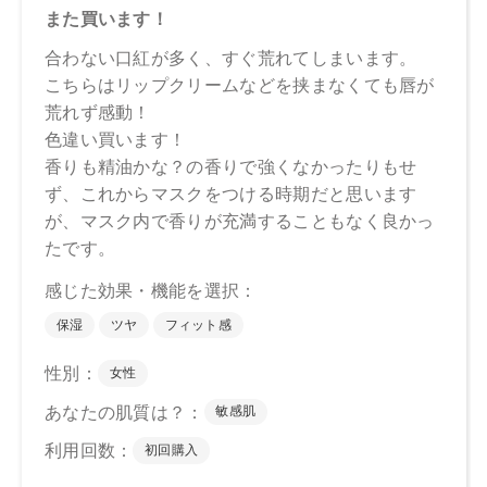
【メーカー品番】
店舗でお問い合わせの際には、下記品番をお伝え下さい。
01：4570106739877
02：4570106739884
03：4570106739891
04：4570106739907
【店舗発売日】
CosmeKitchen 2025/1/10
Biople 2025/1/10
Make↗Kitchen 2025/1/10
※店舗での取り扱いや詳しい在庫状況につきましては、各店
舗にお問い合わせください。
※発売日は予告なく変更する可能性がございます。予めご了
承ください。
※通常はご注文より１～３営業日での発送となります。
商品によっては、お届けまで１～２週間かかる場合がござい
ますので予めご了承ください。