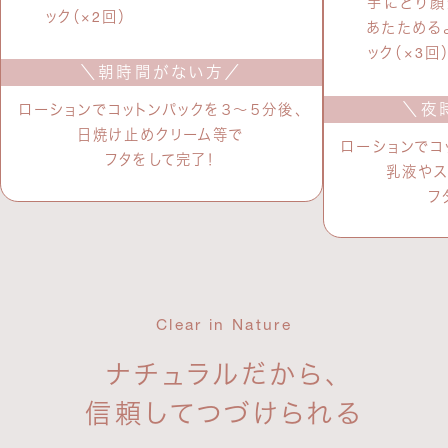
手にとり顔
ック（×2回）
あたためる
ック（×3回
＼朝時間がない方／
＼夜
ローションでコットンパックを３～５分後、
日焼け止めクリーム等で
ローションでコ
フタをして完了！
乳液やス
フ
Clear in Nature
ナチュラルだから、
信頼してつづけられる