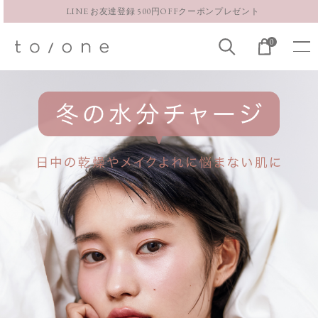
【重要】お盆期間中のお問い合わせと商品配送に関しまして
お得な定期購入コースはこちら
0
LINE お友達登録 500円OFFクーポンプレゼント
Campaign
キャンペーン
数量限定
＼ セット購入で1,000円OFF ／
2026.1.23
23:59
Fri
まで