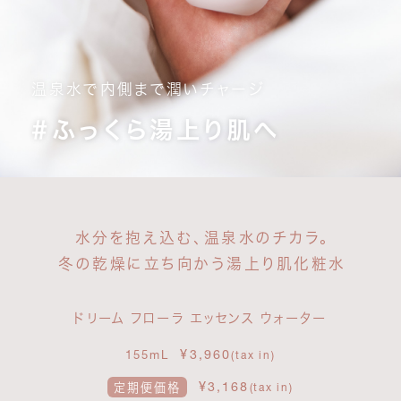
温泉水で内側まで潤いチャージ
＃ふっくら湯上り肌へ
水分を抱え込む、温泉水のチカラ。
冬の乾燥に立ち向かう湯上り肌化粧水
ドリーム フローラ エッセンス ウォーター
¥3,960
155mL
(tax in)
¥3,168
定期便価格
(tax in)