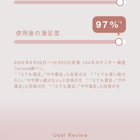
対象商品はこちら
97%
*4
使用後の満足度
2025年9月20日～10月22日実施 104名のモニター調査
（to/one調べ）。
1レビューにつき
「とても満足」「やや満足」と回答の方
「とても使い続け
*1
*2
＼ 100ポイント*プレゼント！ ／
たい」「やや使い続けたい」と回答の方
「とても満足」「やや
*3
満足」と回答の方
「とても満足」「やや満足」と回答の方
*4
2026.1.8
23:59
Thu
まで
User Review