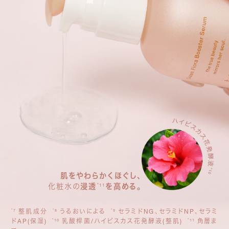
肌をやわらかくほぐし、
化粧水の
浸透
を高める。
*11
整肌成分
うるおいによる
セラミドNG、セラミドNP、セラミ
*7
*8
*9
ドAP(保湿)
乳酸桿菌/ハイビスカス花発酵液(整肌)
角層ま
*10
*11