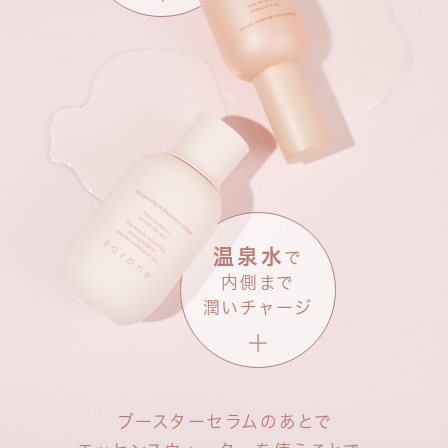
個人の感想です
*
温泉水
で
内側まで
潤いチャージ
ブースターセラムのあとで