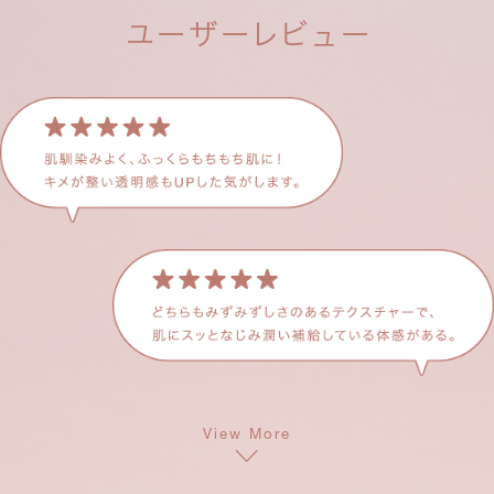
ユーザーレビュー
フローラシリーズの
レビューを投稿いただくと、
1レビューにつき100pt*プレゼント！
レビュー投稿による月のポイント付与上限は500ptです
*
対象商品はこちら
View More
定期便新規ご入会で
＼ 初回価格30%OFF ／