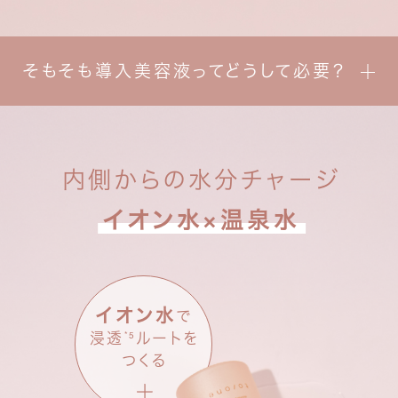
2026.1.8
23:59
Thu
まで
そもそも導入美容液ってどうして必要？
内側からの水分チャージ
定期便新規ご入会で、
イオン水×温泉水
定期便通常価格20%OFFが
今なら初回価格30%OFFに！
定期便商品はこちら
イオン水
で
*5
浸透
ルートを
つくる