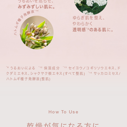
うるおいを巡らせ、
みずみずしい肌に。
ゆらぎ肌を整え、
やわらかく
透明感
のある肌
に。
*8
うるおいによる
保湿成分
セイヨウノコギリソウエキス、ド
*8
*12
*13
クダミエキス、シャクヤク根エキス(すべて整肌)
サッカロミセス/
*14
ハトムギ種子発酵液(整肌)
How To Use
乾燥が気になる方に