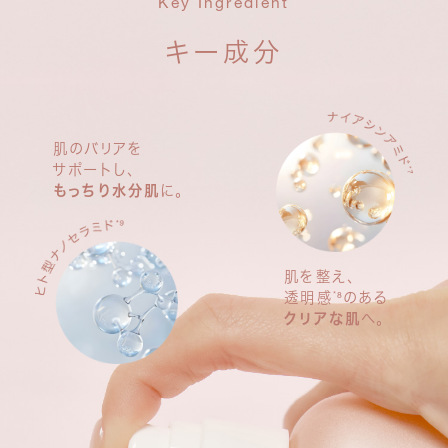
Key Ingredient
キー成分
肌のバリアを
サポートし、
もっちり水分肌
に。
肌を整え、
透明感
のある
*8
クリアな肌
へ。