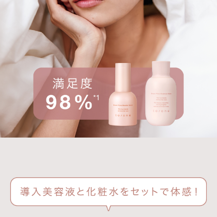
ドリーム フローラ ブースター セラム
ドリーム フローラ エッセンス ウォーター
セット購入で1,000円OFF!
通常価格
¥8,140
¥7,140
(tax in)
(tax in)
セットで購入する
無くなり次第終了となります
*