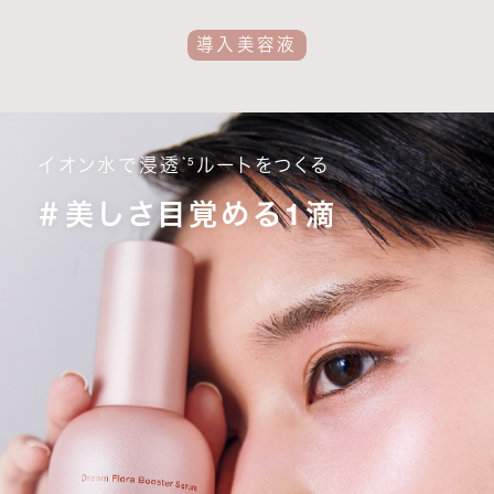
導入美容液
*5
イオン水で浸透
ルートをつくる
＃美しさ目覚める1滴