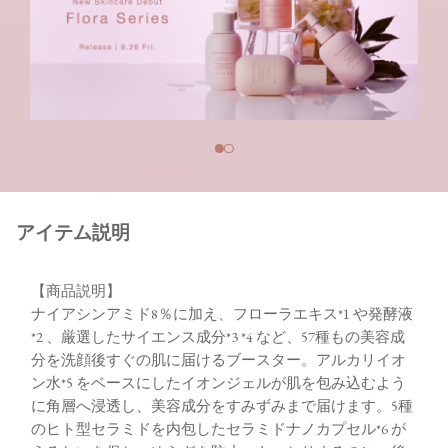
アイテム説明
【商品説明】
ナイアシンアミド8％に加え、フローラエキス*1 や発酵液
*2 、厳選したサイエンス成分*3 *4 など、57種もの美容成
分を洗顔後すぐの肌に届けるブースター。アルカリイオ
ン水*5 をベースにしたイオンジェルが肌を包み込むよう
に角層へ浸透し、美容成分をすみずみまで届けます。5種
のヒト型セラミドを内包したセラミドナノカプセル*6 が