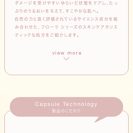
ダメージを受けやすいゆらいだ状態をケアし、たっ
ぷりのうるおいを与えて、すこやかな肌へ。
自然の力と高く評価されているサイエンス成分を組
み合わせた、フローラ シリーズのスキンケアホリス
ティックな処方をご紹介します。
view more
フローラシリーズ共通成分
フローラエキス
*3
セイヨウノコギリソウエキス
アズレン、リモネン、シネオールなど
Capsule Technology
の有用成分を含有。肌あれを防ぐ。
製品のこだわり
ドクダミエキス