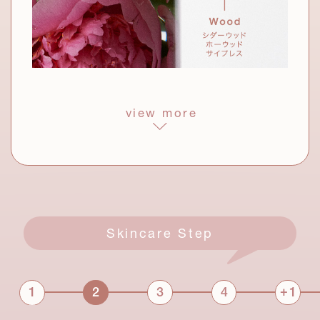
っとなじむ。
ブランド共通成分
お手入れにより深くリラックスして、内面からも美しくなって
view more
モロッコ産
いくさまを表現した、明るい希望に満ちた香り。透明感のある
ウチワサボテンオイル
*9
シトラスが香り、やがて華やかなフローラルへと変化。深呼吸
過酷な砂漠でたくましく生き抜くサ
したくなるようなウッディ調の香りが余韻を残します。
ボテンの力に着目。潤いを抱き込み、
みずみずしくハリを感じる肌に。
すべて整肌成分
乳酸桿菌/ハイビスカス花発酵液
*3
*4
サッカロミセス/ハトムギ種子発酵液
*5
Skincare Step
アゼロイルジグリシンK(整肌)
整肌成分
*6
*7
セラミドNG、セラミドNP、セラミドAP(保湿)
*8
オプンチアフィクスインジカ種子油
*9
+
1
2
3
4
1