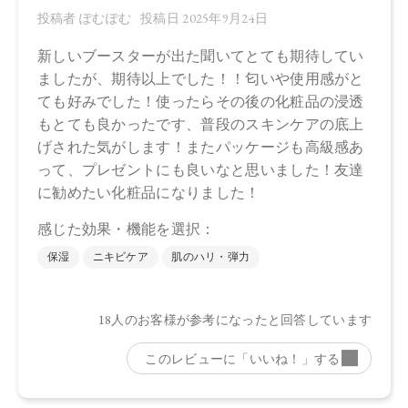
－６０水添ヒマシ油、安息香酸Ｎａ、ＰＥＧ－４０水添ヒマ
シ油、ＢＧ、ＰＣＡ－Ｎａ、ＰＣＡ、セリン、アラニン、ト
レオニン、アルギニン、プロリン 、香料
【原産国】
日本
【メーカー品番】
店舗でお問い合わせの際には、下記品番をお伝え下さい。
4571649063573
【店舗発売日】
CosmeKitchen 2025/9/26
Biople 2025/9/26
※店舗での取り扱いや詳しい在庫状況につきましては、各店
舗にお問い合わせください。
※発売日は予告なく変更する可能性がございます。予めご了
承ください。