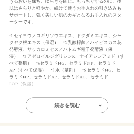
うるおいを保ち、ゆらぎを防止。もっちりするのに、後
肌はさらりと軽やか。続けて使うお手入れの引き込みも
サポートし、強く美しい肌のカギとなるお手入れのスタ
ーターです。
*1 セイヨウノコギリソウエキス、ドクダミエキス、シャ
クヤク根エキス（保湿） *2 乳酸桿菌／ハイビスカス花
発酵液、サッカロミセス／ハトムギ種子発酵液（保
湿） *3 アゼロイルジグリシンK、ナイアシンアミド（す
べて整肌） *4セラミドNG、セラミドNP、セラミド
AP（すべて保湿） *5 水（基剤） *6 セラミドNG、セ
ラミドNP、セラミドAP、セラミドAG、セラミド
EOP（保湿）
【ご使用方法】
続きを読む
洗顔の後、手のひらに適 量をとり 、顔全体になじませてくだ
さい。
【内容量】