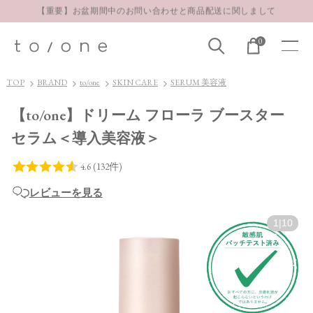
【重要】お盆期間中のお問い合わせと商品配送に関しまして
お得な定期購入コースはこちら
0
LINE お友達登録 500円OFFクーポンプレゼント
TOP
BRAND
to/one
SKIN CARE
SERUM 美容液
【to/one】ドリーム フローラ ブースター
セラム＜導入美容液＞
レビューを見る
1
|
10