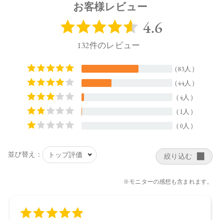
55mL
お客様レビュー
【全成分】
水、プロパンジオール、ナイアシンアミド、グリセリン、乳
酸桿菌／ハイビスカス花発酵液、サッカロミセス／ハトムギ
種子発酵液、乳酸桿菌／ブドウ果汁発酵液、コメ発酵液、乳
酸桿菌／セイヨウナシ果汁発酵液、乳酸桿菌／アロエベラ葉
汁発酵液、セラミドＥＯＰ、セラミドＮＧ、セラミドＮＰ、
セラミドＡＧ、セラミドＡＰ 、スフィンゴ糖脂質、シャクヤ
ク根エキス、アゼロイルジグリシンＫ、セイヨウノコギリソ
ウエキス、スイゼンジノリ多糖体、カミツレ花油、オプンチ
アフィクスインジカ種子油、シロツメクサエキス、ユキノシ
タエキス、エーデルワイス花／葉エキス、カニナバラ果実エ
キス、ツボクサエキス、ティーツリー葉エキス、ドクダミエ
キス、オウゴン根エキス、イタドリ根エキス、カンゾウ根エ
キス、チャ葉エキス 、ローズマリー葉エキス、カミツレ花エ
キス、ベタイン、乳酸Ｎａ、グリシン、グルタミン酸、リシ
ンＨＣｌ、加水分解ホホバエステル、加水分解水添デンプ
ン、トレハロース、サクシノグリカン、クエン酸、水添レシ
チン、フィトステロールズ、ペンチレングリコール、ＰＥＧ