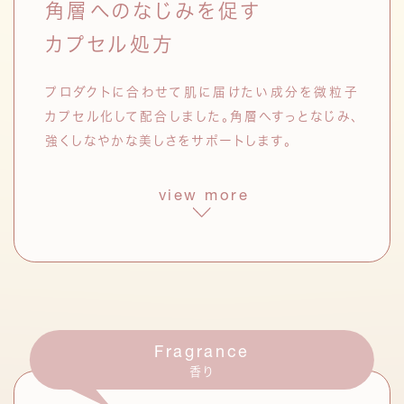
角層へのなじみを促す
日本で古くから肌のケアに用いられ
てきたエキス。フラボノイドを多く含
カプセル処方
む。
シャクヤク根エキス
プロダクトに合わせて肌に届けたい成分を微粒子
中国では漢方に用いられてきたシャ
カプセル化して配合しました。角層へすっとなじみ、
クヤクのエキス。肌のうるおいを保
強くしなやかな美しさをサポートします。
つ。
view more
発酵液
*3
クレンジング オイル
ブースター セラム
ハイビスカス花発酵液
*4
開花期には次々と花を咲かせるハイビ
スカスの花を利用した乳酸菌発酵液。
セラミドナノカプセル
*10
紫外線による乾燥などのダメージをケ
ア。
シリーズ共通の3種を含む
Fragrance
合計5種のヒト型セラミドをナノカプセル化。
ハトムギ種子発酵液
*5
香り
お手入れのスタート段階で角層に届けることで、
スキンケアに多く用いられる素材・ハト