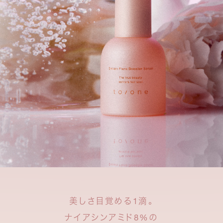
美しさ目覚める1滴。
ナイアシンアミド8%の