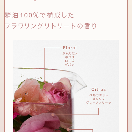
うるおいを抱え込める肌が持続。
ムギを、発酵の力で進化させた成分。通
常のハトムギエキスにはない、うるおい
をサポートする力をもつ。
精油100％で構成した
フラワリングリトリートの香り
エッセンス ウォーター
サイエンス成分
エッセンス ミルク
アゼライン酸誘導体
*6
小麦やライ麦などの穀類や酵母に含
発酵液ナノカプセル
*11
まれる天然由来の酸。誘導体を配合
し、穏やかな使用感に。
シリーズ共通成分である2種の発酵液を、
セラミドとともにカプセル化。
ナイアシンアミド
*7
角層のすみずみまでなじんでうるおいを長時間保ち、
ビタミンB3と呼ばれるビタミンB群
肌本来の美肌菌をサポート。
の一種。さまざまな美肌作用をもつ
ことで知られる。
セラミドNG、セラミドNP、セラミドAP、
*10
ヒト型ナノセラミド
*8
セラミドAG、セラミドEOP(保湿)
肌に欠かせない保湿成分のひとつで
乳酸桿菌/ハイビスカス花発酵液、
*11
あるセラミド。3種のヒト型セラミドを
サッカロミセス/ハトムギ種子発酵液、セラミドNG、
ナノ化して配合することで、角層へす
セラミドNP、セラミドAP(すべて保湿)