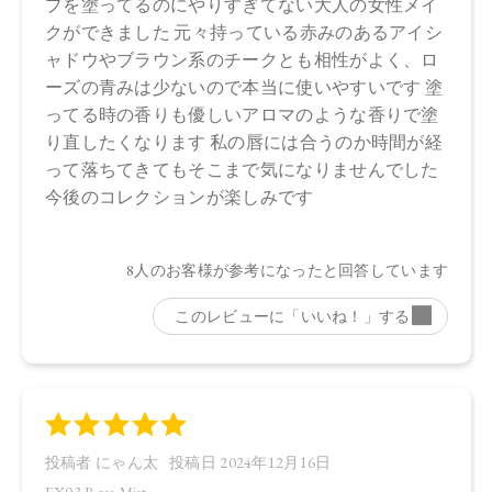
トステリル／イソステアリル／セチル／ステアリル／ベヘニ
ル）、スクワラン、ダイマージリノール酸水添ヒマシ油、ヒ
マワリ種子ロウ、シリカ、キャンデリラロウエキス、キャン
デリラロウ炭化水素、セスキイソステアリン酸ソルビタン、
ラベンダー油、ニオイテンジクアオイ油、ベルガモット果皮
油、ミツロウ、イランイラン花油、トコフェロール、アオモ
ジ果実油、水酸化Ａｌ、オプンチアフィクスインジカ種子
油、ホホバ種子油、ローズマリー葉油、オリーブ果実油、カ
ニナバラ果実油、マイカ、酸化鉄、酸化チタン、赤２０２、
黄４
【原産国】
日本
【メーカー品番】
店舗でお問い合わせの際には、下記品番をお伝え下さい。
・13 Pink Haze：4570106733769
・14 Cashmere Nude：4570106733776
・EX03 Rose Mist：4570106733783