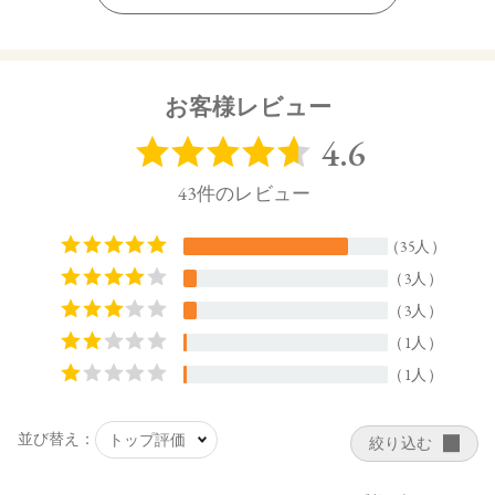
【内容量】
3.8g
【商品サイズ】
お客様レビュー
27.0×22.0×74.5㎜
【全成分】
・13 Pink Haze
トリイソステアリン酸ポリグリセリル－２、トリ（カプリル
酸／カプリン酸）グリセリル、ダイマージリノール酸（フィ
トステリル／イソステアリル／セチル／ステアリル／ベヘニ
ル）、スクワラン、ダイマージリノール酸水添ヒマシ油、ヒ
マワリ種子ロウ、シリカ、キャンデリラロウエキス、キャン
デリラロウ炭化水素、セスキイソステアリン酸ソルビタン、
ラベンダー油、ニオイテンジクアオイ油、ベルガモット果皮
油、ミツロウ、イランイラン花油、トコフェロール、水酸化
Ａｌ、アオモジ果実油、オプンチアフィクスインジカ種子
油、ホホバ種子油、ローズマリー葉油、オリーブ果実油、カ
ニナバラ果実油、マイカ、酸化チタン、酸化鉄、黄４、赤２