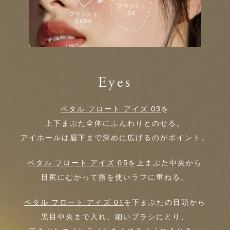
Eyes
ペタル フロート アイズ 03
を
上下まぶた全体にふんわりとのせる。
アイホールは眉下まで深めに広げるのがポイント。
ペタル フロート アイズ 05
を上まぶた中央から
目尻にむかって指を使いラフに重ねる。
ペタル フロート アイズ 01
を下まぶたの目頭から
黒目中央まで入れ、細いブラシにとり、