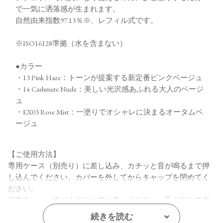
で一気に洒落感が生まれます。
自然由来指数97.13％※、レフィル式です。
※ISO16128準拠（水を含まない）
●カラー
・13 Pink Haze：トーンが提案する新定番ピンクベージュ
・14 Cashmere Nude：美しい光沢感あふれる大人のベージ
ュ
・EX03 Rose Mist：一塗りでオシャレに決まるオータムベ
ージュ
【ご使用方法】
専用ケース（別売り）に差し込み、カチッと音が鳴るまで押
し込んでください。カバーを外してからキャップを閉めてく
ださい。
紅先を2～3㎜ほどくり出してお使いください。長く出しすぎ
ると、折れる場合がございます。
続きを読む