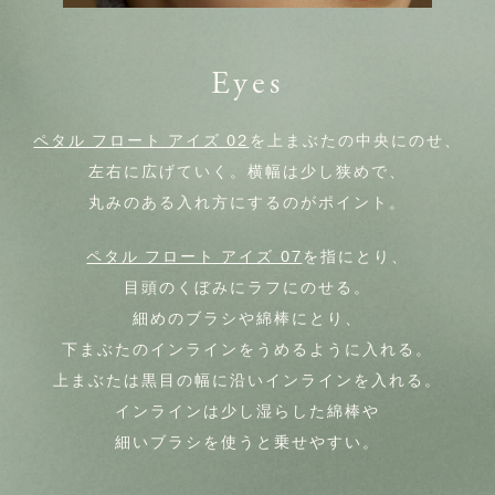
Eyes
ペタル フロート アイズ 02
を上まぶたの中央にのせ、
左右に広げていく。横幅は少し狭めで、
丸みのある入れ方にするのがポイント。
ペタル フロート アイズ 07
を指にとり、
目頭のくぼみにラフにのせる。
細めのブラシや綿棒にとり、
下まぶたのインラインをうめるように入れる。
上まぶたは黒目の幅に沿いインラインを入れる。
インラインは少し湿らした綿棒や
細いブラシを使うと乗せやすい。