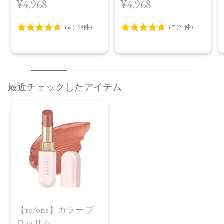
¥4,968
¥4,968
プラス＜限定品＞
最近チェックしたアイテム
レビューを見る
カートに入れる
【to/one】カラー ブ
¥2,200
（税込）
ロッサム