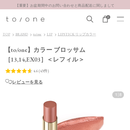
【重要】お盆期間中のお問い合わせと商品配送に関しまして
お得な定期購入コースはこちら
0
LINE お友達登録 500円OFFクーポンプレゼント
【重要】お盆期間中のお問い合わせと商品配送に関しまして
TOP
BRAND
to/one
LIP
LIPSTICK リップカラー
お得な定期購入コースはこちら
【to/one】カラー ブロッサム
LINE お友達登録 500円OFFクーポンプレゼント
［13,14,EX03］＜レフィル＞
レビューを見る
1
|
8