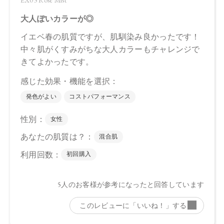
【店舗発売日】
CosmeKitchen 2024/8/2
Biople 2024/8/2
Make↗Kitchen 2024/8/2
※店舗での取り扱いや詳しい在庫状況につきましては、各店
舗にお問い合わせください。
※発売日は予告なく変更する可能性がございます。予めご了
承ください。
※通常はご注文より１～３営業日での発送となります。
商品によっては、お届けまで１～２週間かかる場合がござい
ますので予めご了承ください。
●パッケージはリニューアル等の理由により、写真と異なる場
合がございます。
●パッケージのリニューアル等の理由により、成分・処方が記
載と異なる場合がございます。
●予告なくパッケージ仕様が変更になる場合がございます。