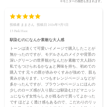
０２
・14 Cashmere Nude
トリイソステアリン酸ポリグリセリル－２、トリ（カプリル
酸／カプリン酸）グリセリル、ダイマージリノール酸（フィ
トステリル／イソステアリル／セチル／ステアリル／ベヘニ
ル）、スクワラン、ダイマージリノール酸水添ヒマシ油、ヒ
マワリ種子ロウ、シリカ、キャンデリラロウエキス、キャン
デリラロウ炭化水素、セスキイソステアリン酸ソルビタン、
ラベンダー油、ニオイテンジクアオイ油、ベルガモット果皮
油、ミツロウ、イランイラン花油、トコフェロール、水酸化
Ａｌ、アオモジ果実油、オプンチアフィクスインジカ種子
油、ホホバ種子油、ローズマリー葉油、オリーブ果実油、カ
ニナバラ果実油、マイカ、酸化チタン、黄４、赤２０２、酸
化鉄
・EX03 Rose Mist
トリイソステアリン酸ポリグリセリル－２、トリ（カプリル
酸／カプリン酸）グリセリル、ダイマージリノール酸（フィ