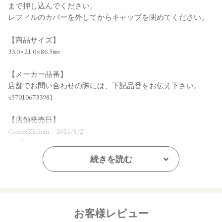
まで押し込んでください。
レフィルのカバーを外してからキャップを閉めてください。
【商品サイズ】
33.0×21.0×86.5㎜
【メーカー品番】
店舗でお問い合わせの際には、下記品番をお伝え下さい。
4570106733981
【店舗発売日】
CosmeKitchen 2024/8/2
Biople 2024/8/2
Make↗Kitchen 2024/8/2
続きを読む
※店舗での取り扱いや詳しい在庫状況につきましては、各店
舗にお問い合わせください。
※発売日は予告なく変更する可能性がございます。予めご了
承ください。
お客様レビュー