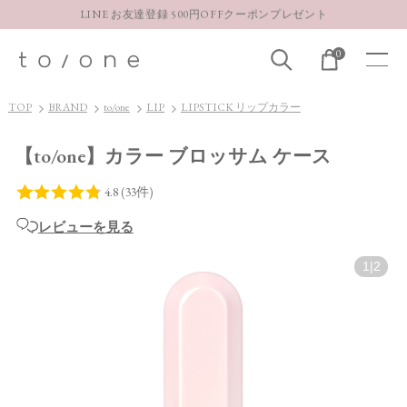
LINE お友達登録 500円OFFクーポンプレゼント
【重要】お盆期間中のお問い合わせと商品配送に関しまして
0
お得な定期購入コースはこちら
LINE お友達登録 500円OFFクーポンプレゼント
TOP
BRAND
to/one
LIP
LIPSTICK リップカラー
【to/one】カラー ブロッサム ケース
レビューを見る
1
|
2