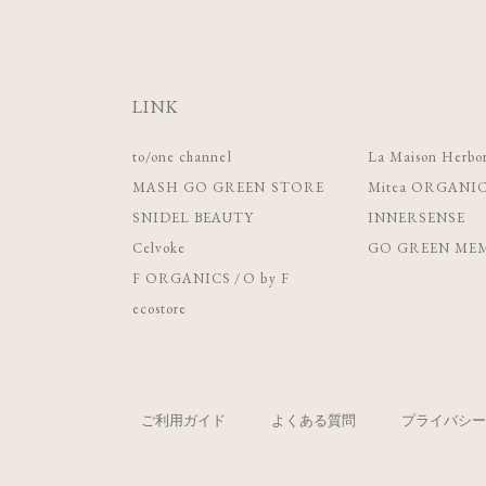
LINK
to/one channel
La Maison Herbor
MASH GO GREEN STORE
Mitea ORGANI
SNIDEL BEAUTY
INNERSENSE
Celvoke
GO GREEN MEM
F ORGANICS
/
O by F
ecostore
ご利用ガイド
よくある質問
プライバシー