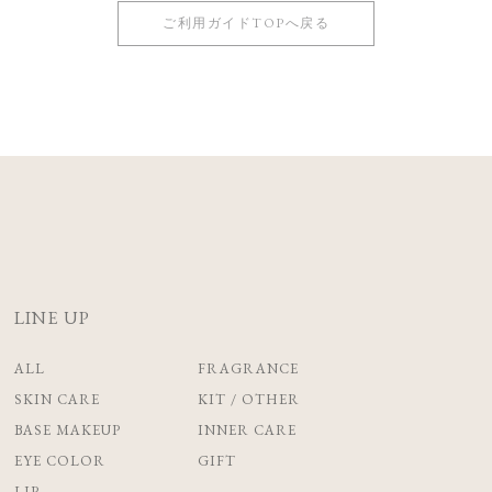
ご利用ガイドTOPへ戻る
LINE UP
ALL
FRAGRANCE
SKIN CARE
KIT / OTHER
BASE MAKEUP
INNER CARE
EYE COLOR
GIFT
LIP