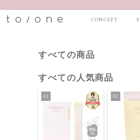
CONCEPT
S
すべての商品
すべて
の人気商品
・オイル
1
2
】ブライトニング
セラム