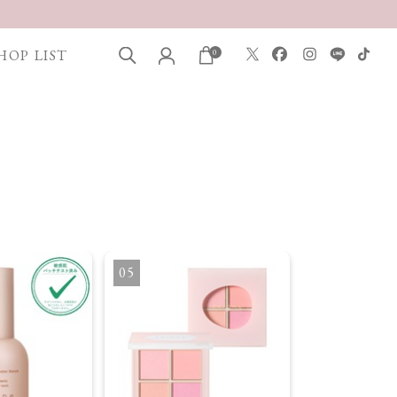
HOP LIST
0
5
6