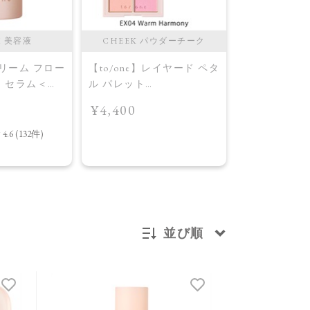
M 美容液
CHEEK パウダーチーク
CHEEK 
ドリーム フロー
【to/one】レイヤード ペタ
【to/one】
ー セラム＜導
ル パレット
ル パレット
［EX03,EX04］＜2026
［EX03,EX0
¥4,400
¥4,400
AW Collection＞EX04
AW Collecti
Warm Harmony
Layered Petal
並び順
新着順
発売日順
価格が安い