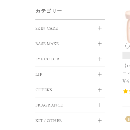
カテゴリー
SKIN CARE
BASE MAKE
EYE COLOR
【t
ーレ
LIP
¥4
CHEEKS
FRAGRANCE
KIT / OTHER