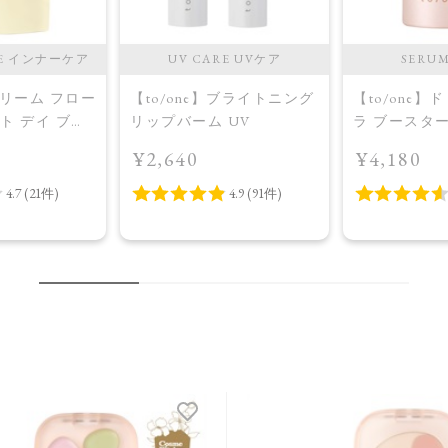
RE インナーケア
UV CARE UVケア
SERU
】ドリーム フロー
【to/one】ブライトニング
【to/one】
ット デイ ブラ
リップバーム UV
ラ ブースタ
プラス＜限定
入美容液＞
¥2,640
¥4,180