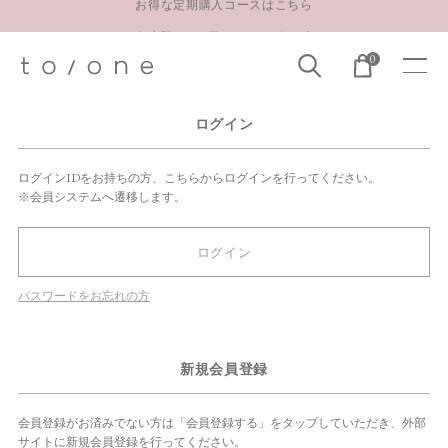
LINE お友達登録 500円OFFクーポンプレゼント
0
【重要】お盆期間中のお問い合わせと商品配送に関しまして
お得な定期購入コースはこちら
ログイン
LINE お友達登録 500円OFFクーポンプレゼント
ログインIDをお持ちの方、こちらからログインを行ってください。
※会員システムへ遷移します。
ログイン
パスワードをお忘れの方
新規会員登録
会員登録がお済みでない方は「会員登録する」をタップしていただき、外部
サイトに新規会員登録を行ってください。