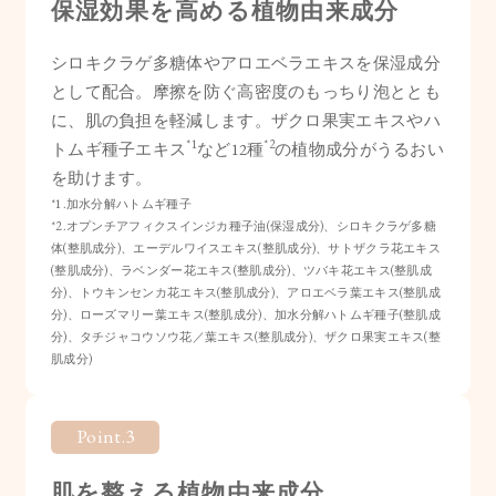
保湿効果を高める植物由来成分
シロキクラゲ多糖体やアロエベラエキスを保湿成分
として配合。摩擦を防ぐ高密度のもっちり泡ととも
に、肌の負担を軽減します。ザクロ果実エキスやハ
*1
*2
トムギ種子エキス
など12種
の植物成分がうるおい
を助けます。
*1.加水分解ハトムギ種子
*2.オプンチアフィクスインジカ種子油(保湿成分)、シロキクラゲ多糖
体(整肌成分)、エーデルワイスエキス(整肌成分)、サトザクラ花エキス
(整肌成分)、ラベンダー花エキス(整肌成分)、ツバキ花エキス(整肌成
分)、トウキンセンカ花エキス(整肌成分)、アロエベラ葉エキス(整肌成
分)、ローズマリー葉エキス(整肌成分)、加水分解ハトムギ種子(整肌成
分)、タチジャコウソウ花／葉エキス(整肌成分)、ザクロ果実エキス(整
肌成分)
Point.3
肌を整える植物由来成分