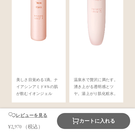
美しさ目覚める1滴。ナ
温泉水で贅沢に満たす。
イアシンアミド8％の肌
湧き上がる透明感とツ
が飲むイオンジェル
ヤ。湯上がり肌化粧水。
レビューを見る
カートに入れる
¥2,970
（税込）