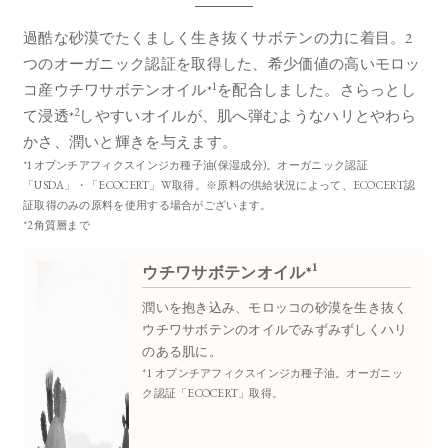
過酷な砂漠でたくましく生き抜くサボテンの力に着目。
2
つのオーガニック認証を取得した、希少価値の高いモロッ
1
コ産ウチワサボテンオイル*
を配合しました。
さらっとし
2
て浸透*
しやすいオイルが、肌へ弾むようなハリとやわら
かさ、潤いと輝きを与えます。
*1オプンチアフィクスインジカ種子油(保湿成分)。オーガニック認証
「USDA」・「ECOCERT」W取得。※原料の供給状況によって、ECOCERT認
証取得のみの原料を使用する場合がございます。
*2角質層まで
1
ウチワサボテンオイル*
潤いを抱き込み、モロッコの砂漠を生き抜く
ウチワサボテンのオイルでみずみずしくハリ
のある肌に。
*1 オプンチアフィクスインジカ種子油。オーガニッ
ク認証「ECOCERT」取得。