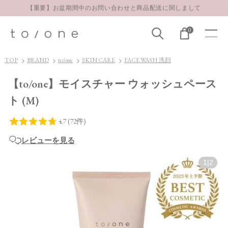
お得な定期購入コースはこちら
LINE お友達登録 500円OFFクーポンプレゼント
0
【重要】お盆期間中のお問い合わせと商品配送に関しまして
お得な定期購入コースはこちら
TOP
BRAND
to/one
SKIN CARE
FACE WASH 洗顔
LINE お友達登録 500円OFFクーポンプレゼント
【to/one】モイスチャー ウォッシュペース
ト (M)
レビューを見る
1
|
2