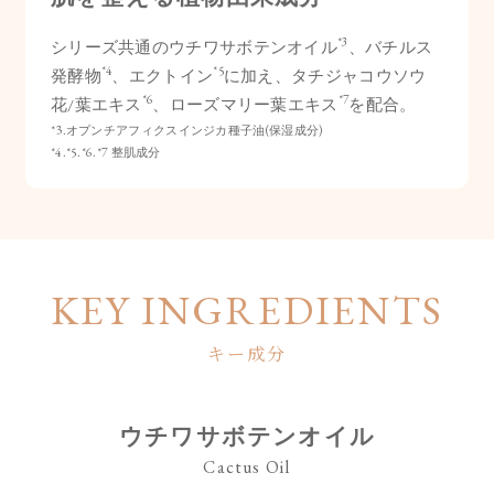
*3
シリーズ共通のウチワサボテンオイル
、バチルス
*4
*5
発酵物
、エクトイン
に加え、タチジャコウソウ
*6
*7
花/葉エキス
、ローズマリー葉エキス
を配合。
*3.オプンチアフィクスインジカ種子油(保湿成分)
*4.*5.*6.*7 整肌成分
KEY INGREDIENTS
キー成分
ウチワサボテンオイル
Cactus Oil