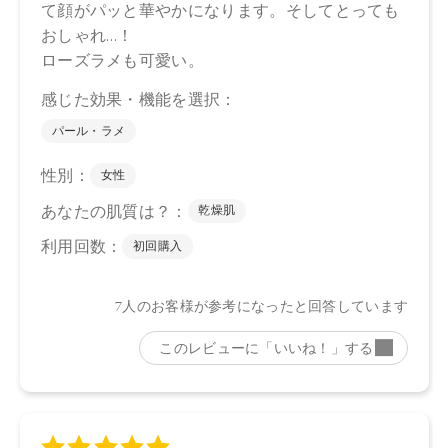
・05 Lagoon Sunset
タルク、トリエチルヘキサノイン、ホウケイ酸（Ca／Al）、
リンゴ酸ジイソステアリル、イソステアリン酸水添ヒマシ
油、ラウリン酸亜鉛、酢酸セルロース、ポリグリセリル－3ポ
リジメチルシロキシエチルジメチコン、ホウケイ酸（Ca ／チ
タン）、シリカ、酸化スズ、トコフェロール、アルガニアス
ピノサ核油、オプンチアフィクスインジカ種子油、カニナバ
ラ果実油、スクワラン、ローズマリー葉エキス、マイカ、合
成フルオロフロゴパイト、酸化チタン、酸化鉄、グンジョ
ウ、赤226
【原産国】
日本
【メーカー品番】
店舗でお問い合わせの際には、下記品番をお伝え下さい。
03：4571649065461
04：4571649065478
05：4571649065485