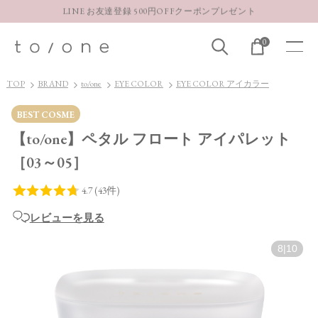
【重要】お盆期間中のお問い合わせと商品配送に関しまして
お得な定期購入コースはこちら
0
LINE お友達登録 500円OFFクーポンプレゼント
TOP
BRAND
to/one
EYE COLOR
EYE COLOR アイカラー
BEST COSME
【to/one】ペタル フロート アイパレット
［03～05］
レビューを見る
8
|
10