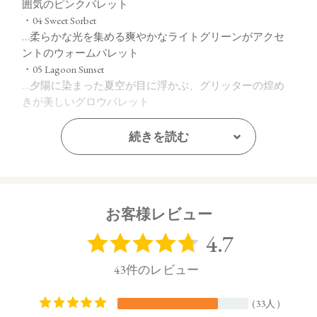
囲気のピンクパレット
・04 Sweet Sorbet
…柔らかな光を集める爽やかなライトグリーンがアクセ
ントのウォームパレット
・05 Lagoon Sunset
…夕陽に染まった夏空が目に浮かぶ、グリッターの煌め
きが美しいグロウパレット
続きを読む
【ご使用方法】
指先またはお手持ちのチップやブラシで適量をとり、まぶた
全体にぼかします。
【内容量】
お客様レビュー
2.5g
【商品サイズ】
20.5㎜×65㎜×64㎜ (高さx奥行x幅)
【全成分】