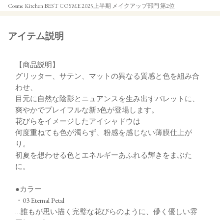
Cosme Kitchen BEST COSME 2025上半期 メイクアップ部門 第2位
アイテム説明
【商品説明】
グリッター、サテン、マットの異なる質感と色を組み合
わせ、
目元に自然な陰影とニュアンスを生み出すパレットに、
爽やかでプレイフルな新3色が登場します。
花びらをイメージしたアイシャドウは
何度重ねても色が濁らず、粉感を感じない薄膜仕上が
り。
初夏を想わせる色とエネルギーあふれる輝きをまぶた
に。
●カラー
・03 Eternal Petal
…誰もが思い描く完璧な花びらのように、儚く優しい雰