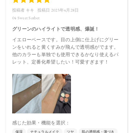
【店舗発売日】
CosmeKitchen 2025/4/18
Biople 2025/4/18
※店舗での取り扱いや詳しい在庫状況につきましては、各店
舗にお問い合わせください。
※発売日は予告なく変更する可能性がございます。予めご了
承ください。
※通常はご注文より１～３営業日での発送となります。
商品によっては、お届けまで１～２週間かかる場合がござい
ますので予めご了承ください。
●パッケージはリニューアル等の理由により、写真と異なる場
合がございます。
●パッケージのリニューアル等の理由により、成分・処方が記
載と異なる場合がございます。
●予告なくパッケージ仕様が変更になる場合がございます。