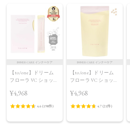
INNER CARE インナーケア
INNER CARE インナーケア
【to/one】ドリーム
【to/one】ドリーム
フローラ VC ショット
フローラ VC ショット
（30包）
デイ ブライトニング
¥4,968
¥4,968
プラス＜限定品＞