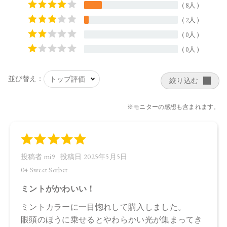
・03 Eternal Petal
タルク、ラウリン酸イソアミル、トリエチルヘキサノイン、
リンゴ酸ジイソステアリル、イソステアリン酸水添ヒマシ
油、ラウリン酸亜鉛、ホウケイ酸（Ca／チタン）、酢酸セル
ロース、ポリグリセリル－3ポリジメチルシロキシエチルジメ
チコン、ホウケイ酸（Ca／Al）、ホウケイ酸（Ca／Na）、シ
リカ、酸化スズ、トコフェロール、アルガニアスピノサ核
油、オプンチアフィクスインジカ種子油、カニナバラ果実
油、スクワラン、ローズマリー葉エキス、マイカ、合成フル
オロフロゴパイト、酸化チタン、酸化鉄、グンジョウ、赤226
・04 Sweet Sorbet
タルク、トリエチルヘキサノイン、ラウリン酸イソアミル、
リンゴ酸ジイソステアリル、イソステアリン酸水添ヒマシ
油、ラウリン酸亜鉛、ホウケイ酸（Ca／Al）、酢酸セルロー
ス、ホウケイ酸（Ca／チタン） 、ポリグリセリル－3ポリジメ
チルシロキシエチルジメチコン、酸化スズ、シリカ、トコフ
ェロール、アルガニアスピノサ核油、オプンチアフィクスイ
ンジカ種子油、カニナバラ果実油、スクワラン、ローズマリ
ー葉エキス、マイカ、合成フルオロフロゴパイト、酸化チタ
ン、酸化鉄、グンジョウ、銀、酸化クロム、赤226 、水酸化Al