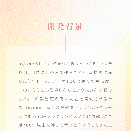
開発背景
to/one
らしさが詰まった香りをつくること。
そ
れは、自然原料のみで作ることと、幸福感に満
ちた「フローラルブーケ」という香りの完成度、
そのどちらにも妥協しないという大きな挑戦で
した。
この難易度の高い両立を実現させるた
め、
to/one
は香りの開発を南フランス・グラー
スにある老舗フレグランスメゾンに依頼。
ここ
は
160
年以上に渡って香りと向き合ってきたエ