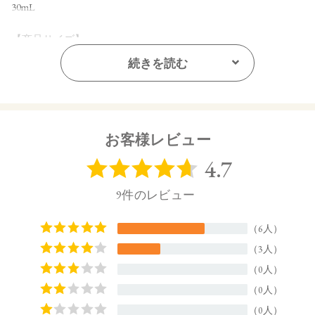
30mL
【商品サイズ】
40.5㎜×40.5㎜×91.0㎜
続きを読む
【全成分】
エタノール、香料
【原産国】
お客様レビュー
日本
【メーカー品番】
店舗でお問い合わせの際には、下記品番をお伝え下さい。
4570106736715
【店舗発売日】
CosmeKitchen 2024/12/6
Biople 2024/12/6
Make↗Kitchen 2024/12/6
※店舗での取り扱いや詳しい在庫状況につきましては、各店