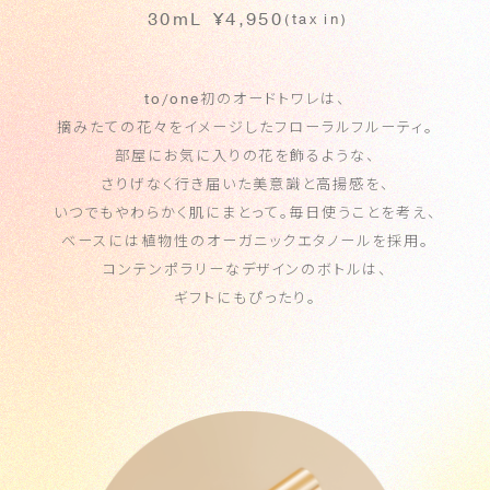
30mL
¥4,950
(tax in)
to/one
初のオードトワレは、
摘みたての花々をイメージしたフローラルフルーティ。
部屋にお気に入りの花を飾るような、
さりげなく行き届いた美意識と高揚感を、
いつでもやわらかく肌にまとって。毎日使うことを考え、
ベースには植物性のオーガニックエタノールを採用。
コンテンポラリーなデザインのボトルは、
ギフトにもぴったり。