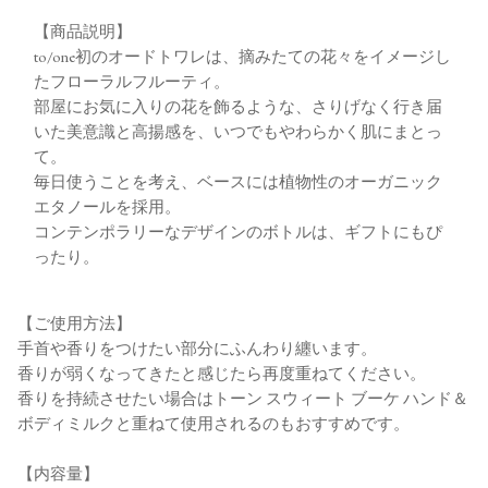
【商品説明】
to/one初のオードトワレは、摘みたての花々をイメージし
たフローラルフルーティ。
部屋にお気に入りの花を飾るような、さりげなく行き届
いた美意識と高揚感を、いつでもやわらかく肌にまとっ
て。
毎日使うことを考え、ベースには植物性のオーガニック
エタノールを採用。
コンテンポラリーなデザインのボトルは、ギフトにもぴ
ったり。
【ご使用方法】
手首や香りをつけたい部分にふんわり纏います。
香りが弱くなってきたと感じたら再度重ねてください。
香りを持続させたい場合はトーン スウィート ブーケ ハンド＆
ボディミルクと重ねて使用されるのもおすすめです。
【内容量】