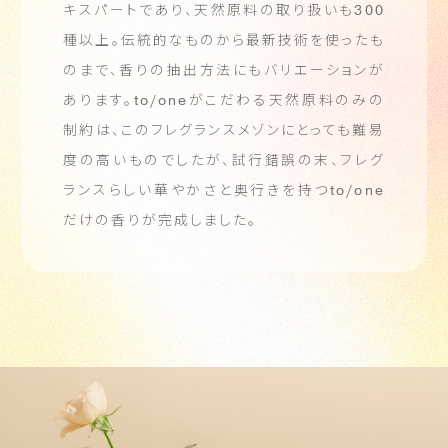
キスパートであり、天然原料の取り扱いも
300
種以上。
伝統的なものから最新技術を使ったも
のまで、香りの抽出方法にもバリエーションが
あります。
to/one
がこだわる天然原料のみの
制約は、このフレグランスメゾンにとっても難易
度の高いものでしたが、
試行錯誤の末、フレグ
ランスらしい華やかさと奥行きを持つ
to/one
だけの香りが完成しました。