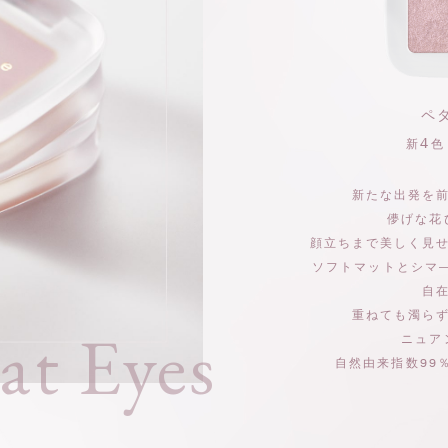
ペ
4
新
色
新たな出発を
儚げな花
顔立ちまで美しく見
ソフトマットとシマ
自
重ねても濁ら
at Eyes
ニュア
自然由来指数99％