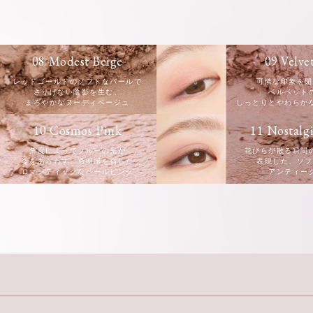
08 Modest Beige
09 Velve
レッドゴールドのソフトなパールで
可憐な印象を閉
さりげない陰影を生む、
ベルベット
まろやかなヌーディベージュ
しっとりとやわらか
10 Cosmos Pink
11 Nostalg
角度によってブルーの光が
花びらが散る瞬間
姿をあらわす、透明感を宿した
表現した、ソフ
ロマンティックなペールピンク
アンティー