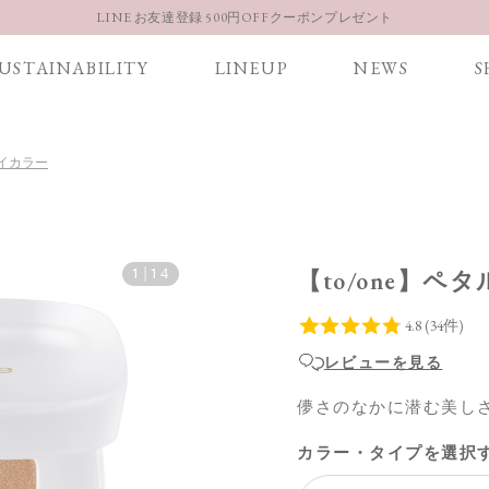
【重要】お盆期間中のお問い合わせと商品配送に関しまして
お得な定期購入コースはこちら
USTAINABILITY
LINEUP
NEWS
S
LINE お友達登録 500円OFFクーポンプレゼント
 アイカラー
1
|
14
【to/one】ペ
レビューを見る
儚さのなかに潜む美し
カラー・タイプを選択