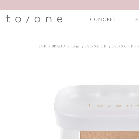
CONCEPT
S
TOP
BRAND
to/one
EYE COLOR
EYE COLOR