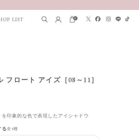
HOP LIST
0
タル フロート アイズ［08～11］
さを印象的な色で表現したアイシャドウ
する
全4種