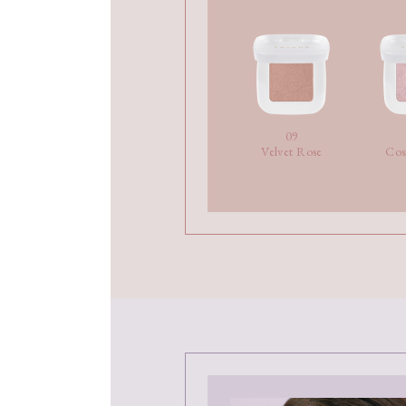
09
Velvet Rose
Cos