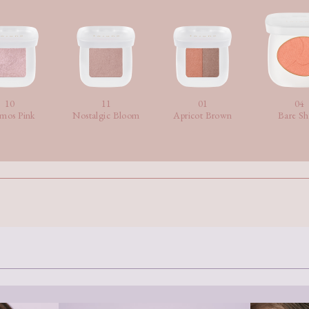
10
11
01
04
mos Pink
Nostalgic Bloom
Apricot Brown
Bare Sh