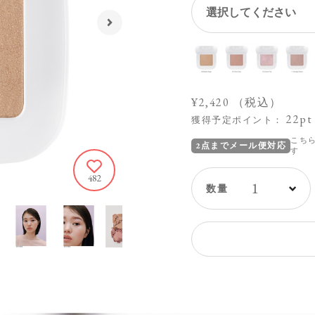
¥2,420
（税込）
22pt
獲得予定ポイント：
こち
2点までメール便対応
す
482
1