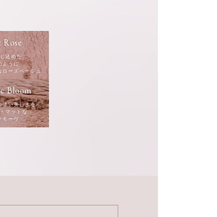
t Rose
じ込めた、
のように
なローズベージュ
ic Bloom
の儚い美しさを
トマットな
クモーヴ