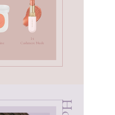
14
ine
Cashmere Nude