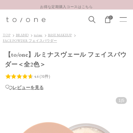
お得な定期購入コースはこちら
LINE お友達登録 500円OFFクーポンプレゼント
0
【重要】お盆期間中のお問い合わせと商品配送に関しまして
お得な定期購入コースはこちら
TOP
BRAND
to/one
BASE MAKEUP
FACE POWDER フェイスパウダー
LINE お友達登録 500円OFFクーポンプレゼント
【to/one】ルミナスヴェール フェイスパウ
ダー＜全2色＞
レビューを見る
1
|
5