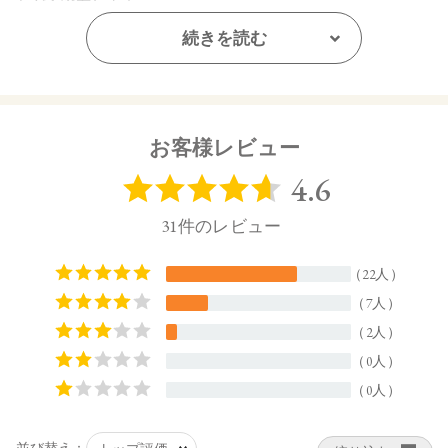
ながら塗布します。
続きを読む
【内容量】
10g
【商品サイズ】
66.0×32.5×66.0（高さ×奥行×幅）
お客様レビュー
【全成分】
タルク、硫酸Ca水和物、マイカ、炭酸Ca、シリカ、酸化チタ
ン、シルク、アロエベラ葉エキス、ヤシ油、オプンチアフィ
クスインジカ種子油、ヒマワリ種子油、ローズマリー葉エキ
ス、ラベンダー花エキス、ゼニアオイ花エキス、アカツメク
サ花エキス、ハマナス花エキス、ウメ果実エキス、シャクヤ
ク根エキス、ユズ果実エキス、トコフェロール、アセチルテ
トラペプチド－3、酸化スズ、 ヒドロキシアパタイト、レブリ
ン酸、エチルヘキシルグリセリン、カプリル酸グリセリル、
デキストラン、 水、エタノール、BG、酸化鉄
【原産国】