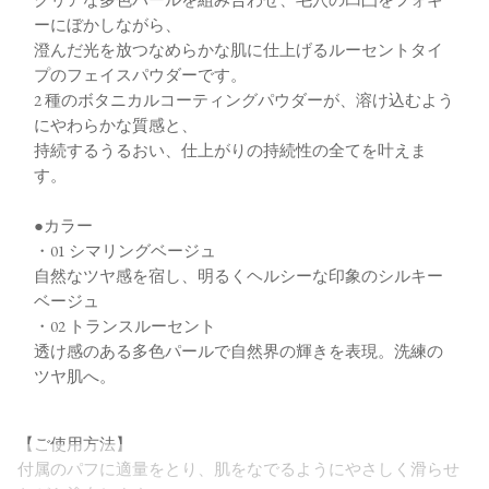
ーにぼかしながら、
澄んだ光を放つなめらかな肌に仕上げるルーセントタイ
プのフェイスパウダーです。
2 種のボタニカルコーティングパウダーが、溶け込むよう
にやわらかな質感と、
持続するうるおい、仕上がりの持続性の全てを叶えま
す。
●カラー
・01 シマリングベージュ
自然なツヤ感を宿し、明るくヘルシーな印象のシルキー
ベージュ
・02 トランスルーセント
透け感のある多色パールで自然界の輝きを表現。洗練の
ツヤ肌へ。
【ご使用方法】
付属のパフに適量をとり、肌をなでるようにやさしく滑らせ