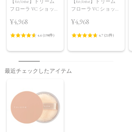
【to/one】ドリーム
【to/one】ドリーム
フローラ VC ショット
フローラ VC ショット
（30包）
デイ ブライトニング
¥4,968
¥4,968
プラス＜限定品＞
最近チェックしたアイテム