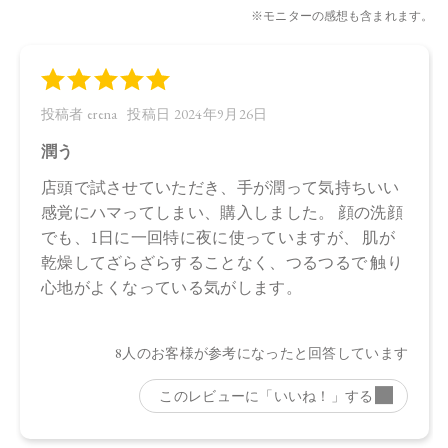
【メーカー品番】
店舗でお問い合わせの際には、下記品番をお伝え下さい。
4570106732786
【店舗発売日】
CosmeKitchen 2024/6/1
Biople 2024/6/1
Make↗Kitchen 2024/6/1
※店舗での取り扱いや詳しい在庫状況につきましては、各店
舗にお問い合わせください。
※発売日は予告なく変更する可能性がございます。予めご了
承ください。
※通常はご注文より１～３営業日での発送となります。
商品によっては、お届けまで１～２週間かかる場合がござい
ますので予めご了承ください。
●パッケージはリニューアル等の理由により、写真と異なる場
合がございます。