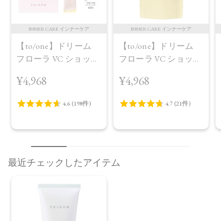
INNER CARE インナーケア
INNER CARE インナーケア
【to/one】ドリーム
【to/one】ドリーム
フローラ VC ショット
フローラ VC ショット
（30包）
デイ ブライトニング
¥4,968
¥4,968
プラス＜限定品＞
最近チェックしたアイテム