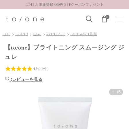
【重要】お盆期間中のお問い合わせと商品配送に関しまして
お得な定期購入コースはこちら
0
LINE お友達登録 500円OFFクーポンプレゼント
TOP
BRAND
to/one
SKIN CARE
FACE WASH 洗顔
【to/one】ブライトニング スムージング ジ
ュレ
レビューを見る
1
|
15