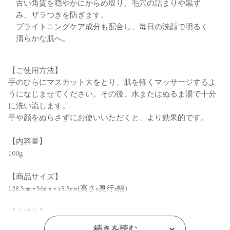
古い角質を穏やかにからめ取り、毛穴の詰まりや黒ず
み、ザラつきを防ぎます。
ブライトニングケア成分も配合し、毎日の洗顔で明るく
清らかな肌へ。
【ご使用方法】
手のひらにマスカット大をとり、肌を軽くマッサージするよ
うになじませてください。その後、水またはぬるま湯で十分
に洗い流します。
手や顔をぬらさずにお使いいただくと、より効果的です。
【内容量】
100g
【商品サイズ】
128.5㎜×56㎜ ×45.5㎜(高さx奥行x幅)
【全成分】
水、グリセリン、グルコマンナン、コカミドDEA、カオリ
続きを読む