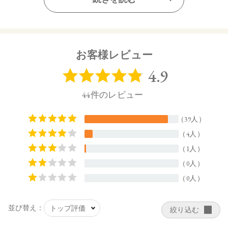
ン、セイヨウミザクラ果実、セイヨウナシ果実、アスコルビ
ルグルコシド、ハイビスカス花エキス、カーネーション花エ
キス、オプンチアフィクスインジカ種子油、トコフェロー
ル、ローズマリー葉エキス、セージ葉エキス、イチゴ種子エ
キス、カニナバラ果実エキス、アセロラ果実エキス、キウイ
お客様レビュー
種子エキス、アーモンド油、アロエベラ葉、アンズ核、バン
ブサアルンジナセア茎エキス、ヘチマ果実、水添レシチン、
ラベンダー油、ニオイテンジクアオイ油、ローマカミツレ花
油、ローズマリー葉油、イランイラン花油、ラバンデュラハ
イブリダ油、アオモジ果実油、ベルガモット果皮油、オレン
ジ油、クエン酸、コーンスターチ、パーム油、スクロース、
シアノコバラミン、マルトデキストリン、プロパンジオー
ル、シクロデキストリン、キサンタンガム、ココイルグルタ
ミン酸Na、ココイルグルタミン酸2Na、ヒドロキシエチルセ
ルロース、水酸化K、ペンチレングリコール、ベンジルアルコ
ール、BG 、デヒドロ酢酸
【原産国】
日本