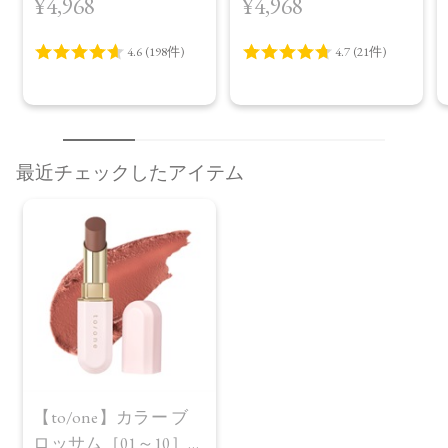
¥4,968
¥4,968
プラス＜限定品＞
最近チェックしたアイテム
【to/one】カラー ブ
ロッサム［01～10］