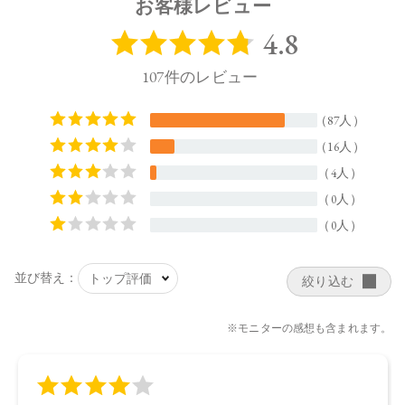
お客様レビュー
のモカブラウン
・09：ひと塗りで包容力のある大人のムード。赤みのあ
るロージーブラウン
・10：プラムの黒みで内に秘めた強さを表現したモダン
なディープローズ
【ご使用方法】
専用ケース（別売り）
に差し込み、カチッと音が鳴るまで押
し込んでください。カバーを外してからキャップを閉めてく
ださい。
紅先を2～3㎜ほどくり出してお使いください。長く出し過ぎ
ると、折れる場合がございます。
【内容量】
3.7g
【商品サイズ】
71×11×11㎜(高さx奥行x幅)