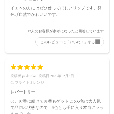
・01：4570106724583
・02：4570106724590
・03：4570106724606
・04：4570106724613
・05：4570106724620
・06：4570106724637
・07：4570106724644
・08：4570106724651
・09：4570106724668
・10：4570106724675
【店舗発売日】
Cosme Kitchen 2023/7/29
Biople 2023/7/29
Make↗Kitchen 2023/7/29
※店舗での取り扱いや詳しい在庫状況につきましては、各店
舗にお問い合わせください。
※発売日は予告なく変更する可能性がございます。予めご了
承ください。