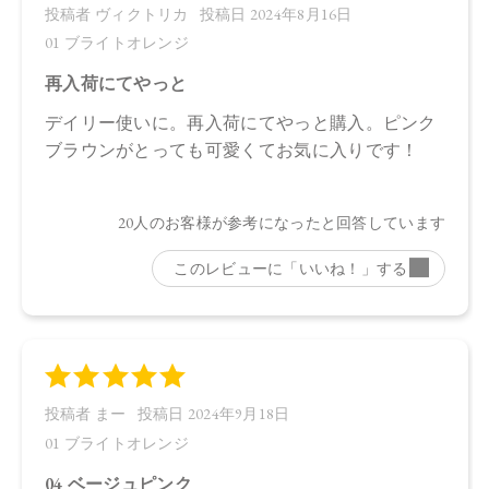
【全成分】
トリイソステアリン酸ポリグリセリル－２、トリ（カプリル
酸／カプリン酸）グリセリル、ダイマージリノール酸（フィ
トステリル／イソステアリル／セチル／ステアリル／ベヘニ
ル）、スクワラン、ダイマージリノール酸水添ヒマシ油、ヒ
マワリ種子ロウ、シリカ、キャンデリラロウエキス、キャン
デリラロウ炭化水素、セスキイソステアリン酸ソルビタン、
オプンチアフィクスインジカ種子油、ホホバ種子油、ローズ
マリー葉油、オリーブ果実油、カニナバラ果実油、ラベンダ
ー油、ベルガモット果皮油、ニオイテンジクアオイ油、アオ
モジ果実油、イランイラン花油、ミツロウ、トコフェロー
ル、水酸化Ａｌ、（＋／－）マイカ、酸化チタン、酸化鉄、
黄４、赤２０２、赤２０１、グンジョウ
【原産国】
日本
【メーカー品番】
店舗でお問い合わせの際には、下記品番をお伝え下さい。