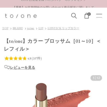
【重要】お盆期間中のお問い合わせと商品配送に関しまして
お得な定期購入コースはこちら
0
LINE お友達登録 500円OFFクーポンプレゼント
TOP
BRAND
to/one
LIP
LIPSTICK リップカラー
【to/one】カラー ブロッサム［01～10］＜
レフィル＞
レビューを見る
1
|
12