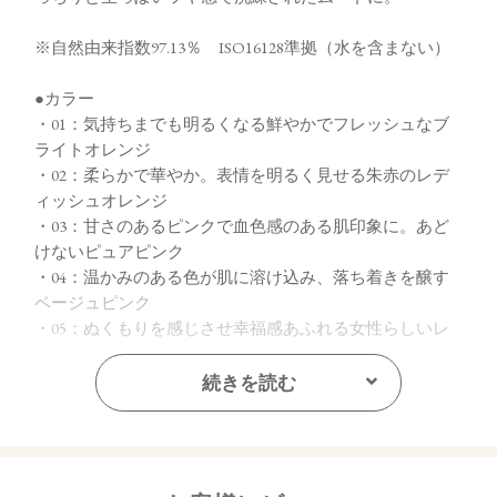
※自然由来指数97.13％ ISO16128準拠（水を含まない）
●カラー
・01：気持ちまでも明るくなる鮮やかでフレッシュなブ
ライトオレンジ
・02：柔らかで華やか。表情を明るく見せる朱赤のレデ
ィッシュオレンジ
・03：甘さのあるピンクで血色感のある肌印象に。あど
けないピュアピンク
・04：温かみのある色が肌に溶け込み、落ち着きを醸す
ベージュピンク
・05：ぬくもりを感じさせ幸福感あふれる女性らしいレ
ディッシュピンク
・06：ほのかな青みで落ち着きと品の良さを印象づける
続きを読む
ダスティピンク
・07：どんな肌トーンにもなじみ肌の透明感を引き出す
王道ピンクブラウン
・08：青み肌にも黄み肌にもマッチ。ナチュラルな印象