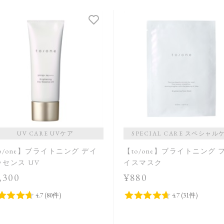
UV CARE UVケア
SPECIAL CARE スペシャル
o/one】ブライトニング デイ
【to/one】ブライトニング 
ッセンス UV
イスマスク
,300
¥880