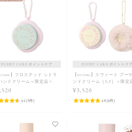
POINT CARE ポイントケア
POINT CARE ポイントケ
o/one】フロステッド シトラ
【to/one】スウィート ブー
 ハンドクリーム＜限定品＞
ンドクリーム［S,F］＜限定
,520
¥3,520