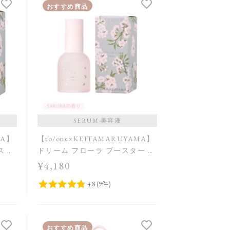
発売日順
おすすめ商品
価格が安い
価格が高い
レビューが多い順
レビュー評価が高い順
人気順
SERUM 美容液
MA】
【to/one×KEITAMARUYAMA】
ス ウ
ドリーム フローラ ブースター セ
m＜限
ラム SAKURA in Bloom＜限定品
¥4,180
＞
おすすめ商品