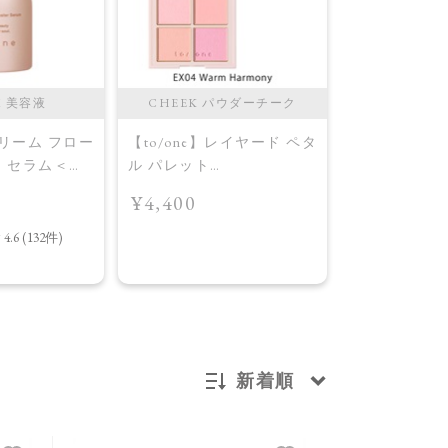
M 美容液
CHEEK パウダーチーク
CHEEK 
ドリーム フロー
【to/one】レイヤード ペタ
【to/one】
ー セラム＜導
ル パレット
ル パレット
［EX03,EX04］＜2026
［EX03,EX0
¥4,400
¥4,400
AW Collection＞EX04
AW Collecti
Warm Harmony
Layered Petal
新着順
新着順