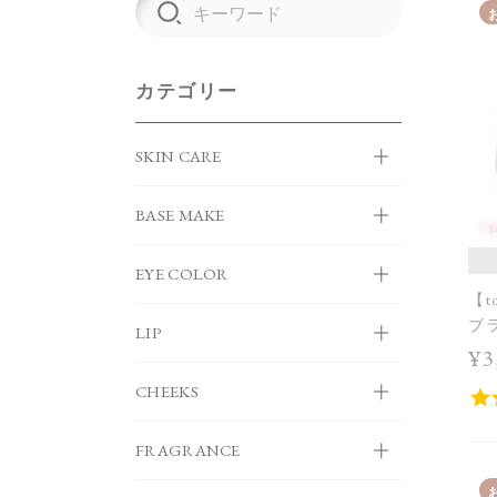
カテゴリー
SKIN CARE
BASE MAKE
EYE COLOR
【t
ブ
LIP
UV
¥3
＞
CHEEKS
FRAGRANCE