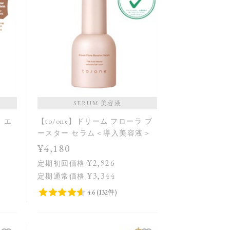
SERUM 美容液
ラ エ
【to/one】ドリーム フローラ ブ
ースター セラム＜導入美容液＞
¥4,180
¥2,926
定期初回価格:
¥3,344
定期通常価格: