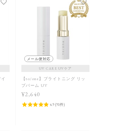
メール便対応
UV CARE UVケア
デイ
【to/one】ブライトニング リッ
プバーム UV
¥2,640