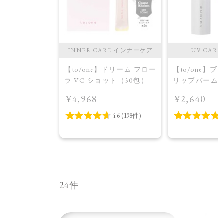
ONER 化粧水
INNER CARE インナーケア
UV CA
】ドリーム フロー
【to/one】ドリーム フロー
【to/one
ス ウォーター
ラ VC ショット（30包）
リップバーム
¥4,968
¥2,640
24件