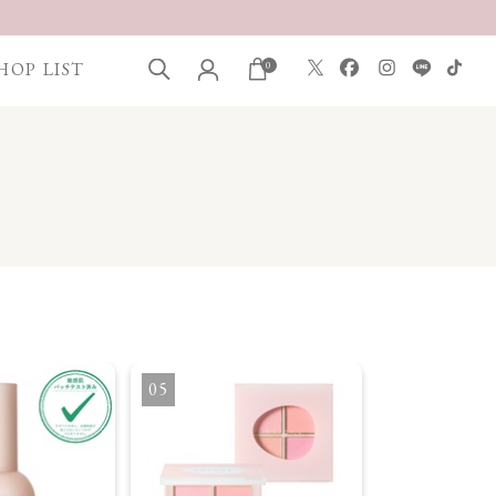
HOP LIST
0
5
6