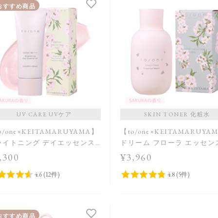
おすすめ商品
UV CARE UVケア
SKIN TONER 化粧水
o/one×KEITAMARUYAMA】
【to/one×KEITAMARUYA
ライトニング デイエッセンス
ドリーム フローラ エッセン
 SAKURA in Bloom＜限定品
ォーター SAKURA in Bloo
,300
¥3,960
定品＞
おすすめ商品