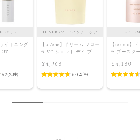
RE UVケア
INNER CARE インナーケア
SERU
】ブライトニング
【to/one】ドリーム フロー
【to/one】
 UV
ラ VC ショット デイ ブラ
ラ ブースタ
イトニング プラス＜限定
入美容液＞
¥4,968
¥4,180
品＞