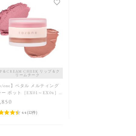
IP＆CREAM CHEEK リップ＆ク
リームチーク
o/one】ペタル メルティング
ー ポット［EX01～EX04］
定品＞＜2026 Summer
,850
lection＞