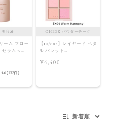
M 美容液
CHEEK パウダーチーク
CHEEK 
ドリーム フロー
【to/one】レイヤード ペタ
【to/one】
ー セラム＜導
ル パレット
ル パレット
［EX03,EX04］＜2026
［EX03,EX0
¥4,400
¥4,400
AW Collection＞EX04
AW Collecti
Warm Harmony
Layered Petal
新着順
新着順