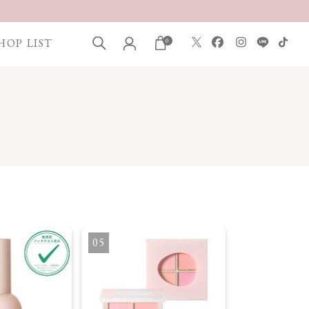
HOP LIST
0
5
6