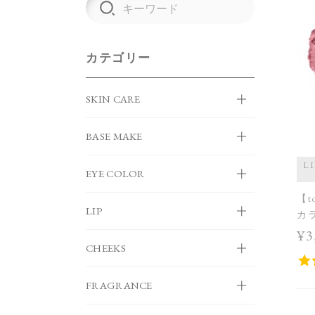
カテゴリー
SKIN CARE
BASE MAKE
L
EYE COLOR
【t
LIP
カラ
＜限
¥3
Col
CHEEKS
FRAGRANCE