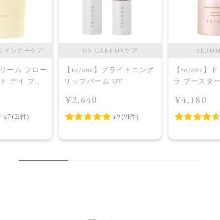
RE インナーケア
UV CARE UVケア
SERU
】ドリーム フロー
【to/one】ブライトニング
【to/one】
ット デイ ブラ
リップバーム UV
ラ ブースタ
プラス＜限定
入美容液＞
¥2,640
¥4,180