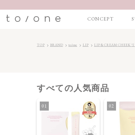
CONCEPT
S
TOP
BRAND
to/one
LIP
LIP＆CREAM CHEE
すべて
の人気商品
・オイル
1
2
】ブライトニング
セラム