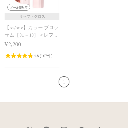
メール便対応
リップ・グロス
【to/one】カラー ブロッ
サム［01～10］＜レフィ
ル＞
¥2,200
1