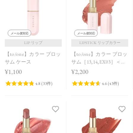
価格が安い
価格が高い
レビューが多い順
メール便対応
メール便対応
レビュー評価が高い順
LIP リップ
LIPSTICK リップカラー
【to/one】カラー ブロッ
【to/one】カラー ブロッ
人気順
サム ケース
サム［13,14,EX03］＜レ
フィル＞
¥1,100
¥2,200