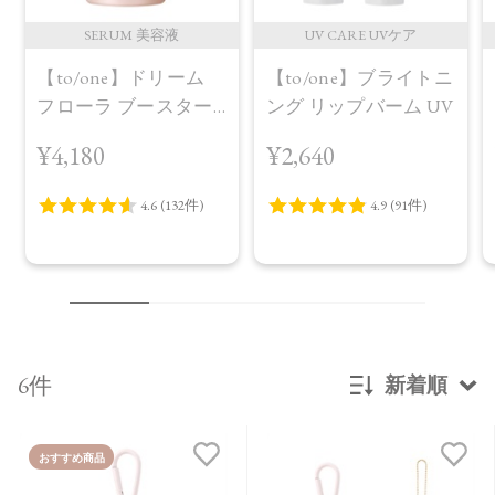
SERUM 美容液
UV CARE UVケア
【to/one】ドリーム
【to/one】ブライトニ
フローラ ブースター
ング リップバーム UV
セラム＜導入美容液
¥4,180
¥2,640
＞
6件
新着順
新着順
おすすめ商品
発売日順