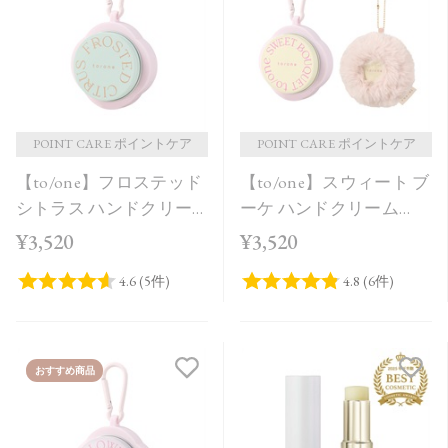
価格が安い
価格が高い
レビューが多い順
レビュー評価が高い順
POINT CARE ポイントケア
POINT CARE ポイントケア
【to/one】フロステッド
【to/one】スウィート ブ
人気順
シトラス ハンドクリー
ーケ ハンドクリーム
ム＜限定品＞
［S,F］＜限定品＞
¥3,520
¥3,520
おすすめ商品