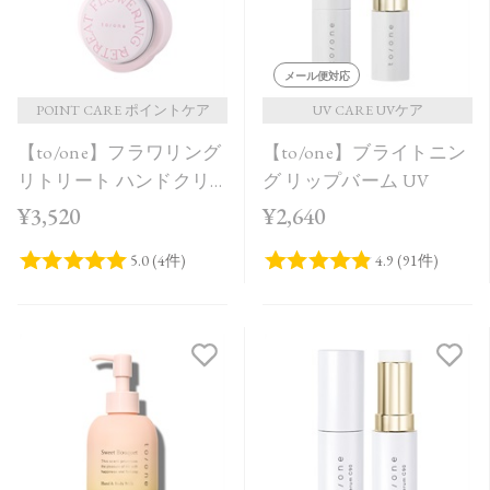
メール便対応
POINT CARE ポイントケア
UV CARE UVケア
【to/one】フラワリング
【to/one】ブライトニン
リトリート ハンドクリ
グ リップバーム UV
ーム＜限定品＞
¥3,520
¥2,640