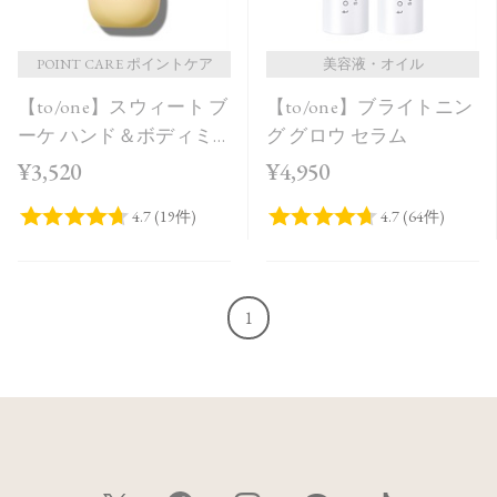
POINT CARE ポイントケア
美容液・オイル
【to/one】スウィート ブ
【to/one】ブライトニン
ーケ ハンド＆ボディミ
グ グロウ セラム
ルク
¥3,520
¥4,950
1