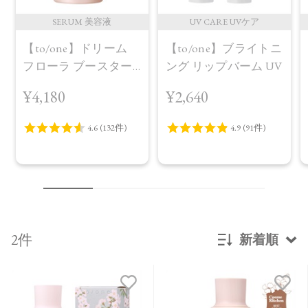
SERUM 美容液
UV CARE UVケア
【to/one】ドリーム
【to/one】ブライトニ
フローラ ブースター
ング リップバーム UV
セラム＜導入美容液
¥4,180
¥2,640
＞
2件
新着順
新着順
発売日順