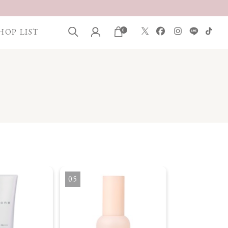
HOP LIST
0
5
6