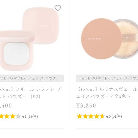
ACE POWDER フェイスパウダー
FACE POWDER フェイスパ
o/one】フルール シフォン プ
【to/one】ルミナスヴェール
ト パウダー ［00］
ェイスパウダー＜全2色＞
,400
¥3,850