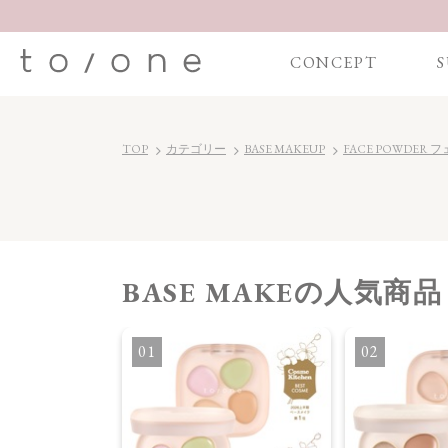
CONCEPT
S
TOP
カテゴリー
BASE MAKEUP
FACE POWDER
BASE MAKE
の人気商品
ァンデーション
1
2
】デューイ リキッ
ション01 ラ
ュ