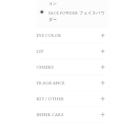
ョン
FACE POWDER フェイスパウ
ダー
EYE COLOR
LIP
CHEEKS
FRAGRANCE
KIT / OTHER
INNER CARE