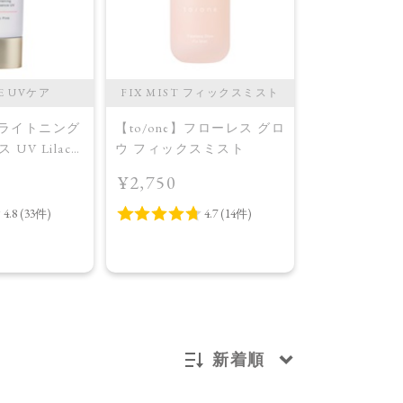
E UVケア
FIX MIST フィックスミスト
FACE POWD
ダ
】ブライトニング
【to/one】フローレス グロ
【to/one
UV Lilac
ウ フィックスミスト
ル フェイス
¥2,750
色＞02 トラ
¥3,850
ト
新着順
新着順