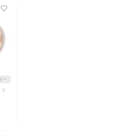
発売日順
価格が安い
価格が高い
レビューが多い順
レビュー評価が高い順
人気順
ウダー
 フ