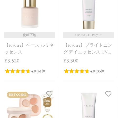
化粧下地
UV CARE UVケア
【to/one】ベース ルミネ
【to/one】ブライトニン
ッセンス
グ デイエッセンス UV
Lilac Pink
¥3,520
¥3,300
BEST COSME