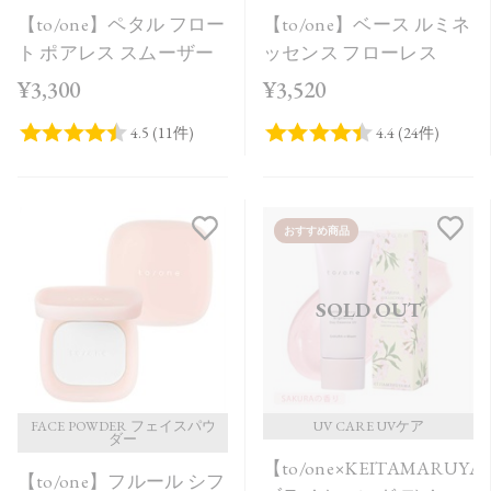
【to/one】ペタル フロー
【to/one】ベース ルミネ
ト ポアレス スムーザー
ッセンス フローレス
¥3,300
¥3,520
おすすめ商品
SOLD OUT
FACE POWDER フェイスパウ
UV CARE UVケア
ダー
【to/one×KEITAMARUY
【to/one】フルール シフ