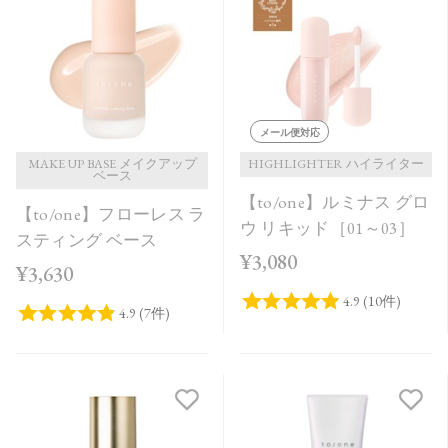
発売日順
価格が安い
価格が高い
レビューが多い順
メール便対応
レビュー評価が高い順
MAKE UP BASE メイクアップ
HIGHLIGHTER ハイライター
ベース
【to/one】ルミナス グロ
人気順
【to/one】フローレス ラ
ウ リキッド［01～03］
スティング ベース
¥3,080
¥3,630