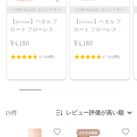
CONCEALER コンシーラー
CONCEALER コンシーラー
【to/one】ペタル フ
【to/one】ペタル フ
ロート フローレス タ
ロート フローレス タ
ッチ 02
ッチ 01定番パッケー
¥4,180
¥4,180
ジ
15件
レビュー評価が高い順
新着順
おすすめ商品