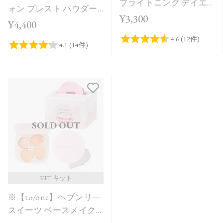
ブライトニング デイエ
ォン プレスト パウダー
ッセンス UV SAKURA in
¥3,300
［00］
¥4,400
Bloom＜限定品＞
SOLD OUT
KIT キット
※【to/one】ヘブンリ―
スイーツ ベースメイク
ボックス＜Holiday