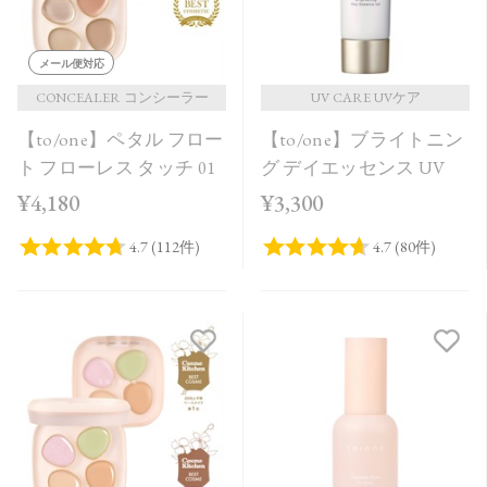
メール便対応
CONCEALER コンシーラー
UV CARE UVケア
【to/one】ペタル フロー
【to/one】ブライトニン
ト フローレス タッチ 01
グ デイエッセンス UV
¥4,180
¥3,300