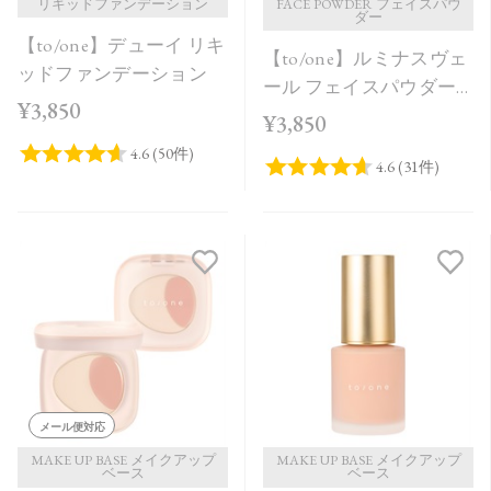
リキッドファンデーション
FACE POWDER フェイスパウ
ダー
【to/one】デューイ リキ
【to/one】ルミナスヴェ
ッドファンデーション
ール フェイスパウダー
¥3,850
＜全2色＞
¥3,850
メール便対応
MAKE UP BASE メイクアップ
MAKE UP BASE メイクアップ
ベース
ベース