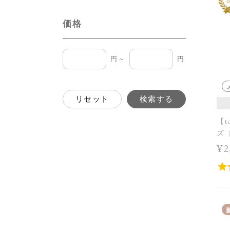
価格
円～
円
リセット
検索する
【t
ズ［
¥2