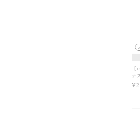
【t
ナス
AW 
¥2