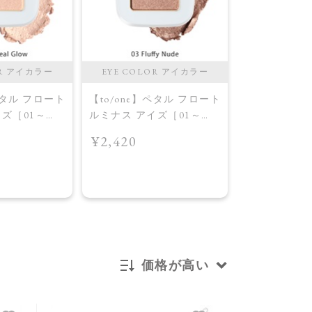
OR アイカラー
EYE COLOR アイカラー
アイ
ペタル フロート
【to/one】ペタル フロート
【to/one】
ズ［01～
ルミナス アイズ［01～
アンス カラー
 Collection
04］＜2026 AW Collection
02 アッシュ
¥2,420
¥2,640
 Glow
＞03 Fluffy Nude
価格が高い
新着順