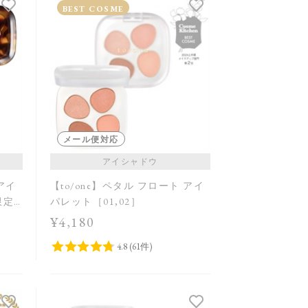
発売日順
BEST COSME
価格が安い
価格が高い
レビューが多い順
レビュー評価が高い順
人気順
メール便対応
アイシャドウ
 アイ
【to/one】ペタル フロート アイ
限定
パレット［01,02］
¥4,180