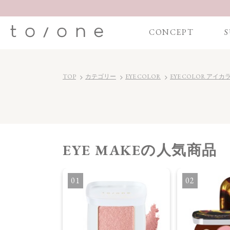
CONCEPT
S
TOP
カテゴリー
EYE COLOR
EYE COLOR アイカ
EYE MAKE
の人気商品
OR アイカラー
1
2
】ペタル フロート
［06～08］
ige