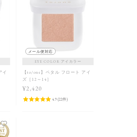
メール便対応
EYE COLOR アイカラー
 アイ
【to/one】ペタル フロート アイ
ズ［12～14］
¥2,420