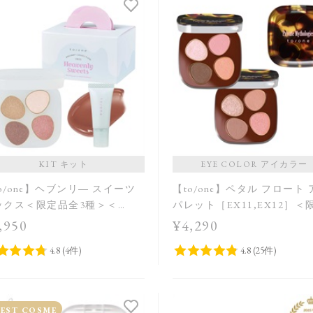
KIT キット
EYE COLOR アイカラー
o/one】ヘブンリ― スイーツ
【to/one】ペタル フロート
ックス＜限定品全3種＞＜
パレット［EX11,EX12］＜
iday Collection＞
品＞
,950
¥4,290
BEST COSME