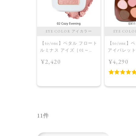
EYE COLOR アイカラー
EYE COL
【to/one】ペタル フロート
【to/one
ルミナス アイズ［01～
アイパレット
04］＜2026 AW Collection
［EX11,E
¥2,420
¥4,290
＞02 Cozy Evening
＞EX11 asobi
11件