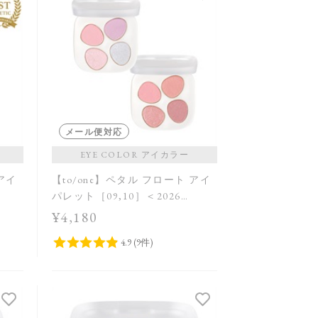
メール便対応
EYE COLOR アイカラー
 アイ
【to/one】ペタル フロート アイ
パレット［09,10］＜2026
Summer Collection＞
¥4,180