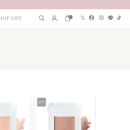
HOP LIST
0
5
6