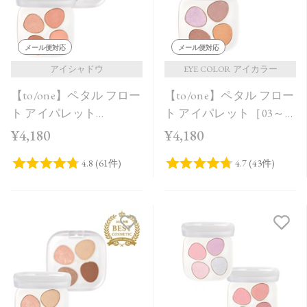
メール便対応
メール便対応
アイシャドウ
EYE COLOR アイカラー
【to/one】ペタル フロー
【to/one】ペタル フロー
ト アイパレット
ト アイパレット［03～
［01,02］
05］
¥4,180
¥4,180