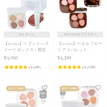
価格が安い
価格が高い
レビューが多い順
レビュー評価が高い順
KIT キット
EYE COLOR アイカラー
【to/one】ヘブンリ― ス
【to/one】ペタル フロー
人気順
イーツ ボックス＜限定
ト アイパレット
品全3種＞＜Holiday
［EX11,EX12］＜限定品
¥4,950
¥4,290
Collection＞
＞
BEST COSME
BEST COSME