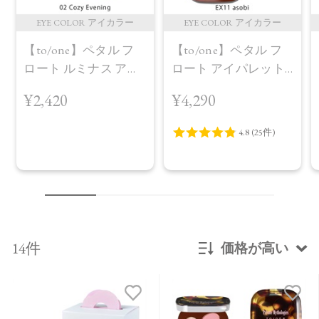
EYE COLOR アイカラー
EYE COLOR アイカラー
【to/one】ペタル フ
【to/one】ペタル フ
ロート ルミナス アイ
ロート アイパレット
ズ［01～04］＜2026
［EX11,EX12］＜限定
¥2,420
¥4,290
AW Collection＞02
品＞EX11 asobi
Cozy Evening
14件
価格が高い
新着順
発売日順