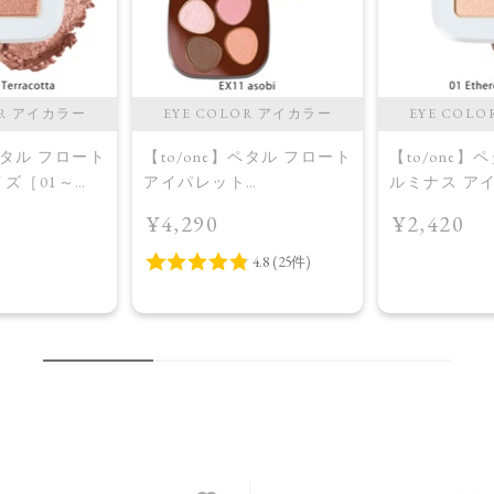
OR アイカラー
EYE COLOR アイカラー
EYE COL
】ペタル フロート
【to/one】ペタル フロート
【to/one】
イズ［01～
アイパレット
ルミナス アイ
 Collection
［EX11,EX12］＜限定品
04］＜2026 AW
¥4,290
¥2,420
rracotta
＞EX11 asobi
＞01 Ethereal