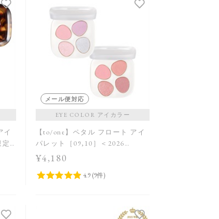
発売日順
価格が安い
価格が高い
レビューが多い順
レビュー評価が高い順
人気順
メール便対応
EYE COLOR アイカラー
 アイ
【to/one】ペタル フロート アイ
限定
パレット［09,10］＜2026
Summer Collection＞
¥4,180