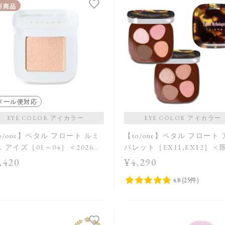
新商品
メール便対応
EYE COLOR アイカラー
EYE COLOR アイカラー
o/one】ペタル フロート ルミ
【to/one】ペタル フロート
 アイズ［01～04］＜2026
パレット［EX11,EX12］＜
Collection＞
品＞
,420
¥4,290