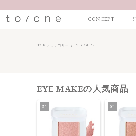
CONCEPT
S
TOP
カテゴリー
EYE COLOR
EYE MAKE
の人気商品
OR アイカラー
1
2
】ペタル フロート
11］11
oom