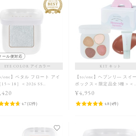
メール便対応
EYE COLOR アイカラー
KIT キット
o/one】ペタル フロート アイ
【to/one】ヘブンリ― スイ
15～18］＜2026 SS
ボックス＜限定品全3種＞＜
lection＞
Holiday Collection＞
,420
¥4,950