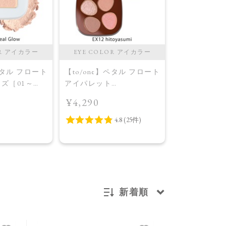
OR アイカラー
EYE COLOR アイカラー
EYE COL
ペタル フロート
【to/one】ペタル フロート
【to/one】
ズ［01～
アイパレット
ルミナス アイ
 Collection
［EX11,EX12］＜限定品
04］＜2026 AW
¥4,290
¥2,420
 Glow
＞EX12 hitoyasumi
＞03 Fluffy N
新着順
新着順