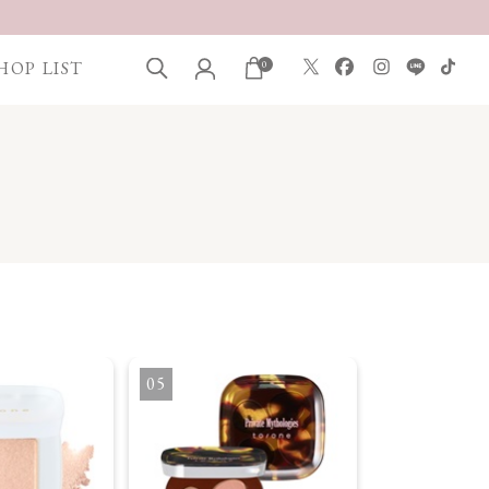
HOP LIST
0
5
6