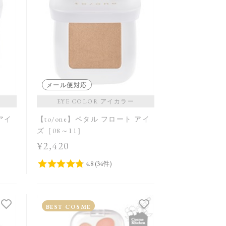
メール便対応
EYE COLOR アイカラー
 アイ
【to/one】ペタル フロート アイ
ズ［08～11］
¥2,420
BEST COSME