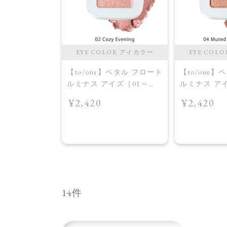
EYE COLOR アイカラー
EYE COL
【to/one】ペタル フロート
【to/one
ルミナス アイズ［01～
ルミナス ア
04］＜2026 AW Collection
04］＜2026 AW
¥2,420
¥2,420
＞02 Cozy Evening
＞04 Muted Te
14件