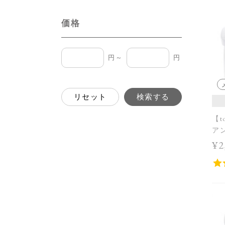
価格
円～
円
リセット
検索する
【t
アン
¥2