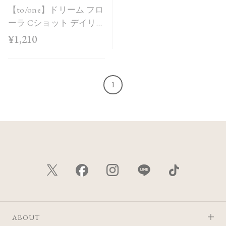
【to/one】ドリーム フロ
ーラ Cショット デイリー
マスク 5包入
¥1,210
1
ABOUT