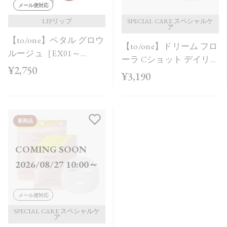
メール便対応
LIPリップ
SPECIAL CARE スペシャルケ
ア
【to/one】ペタル グロウ
【to/one】ドリーム フロ
ルージュ［EX01～
ーラ Cショット デイリー
EX04］＜2026 AW
¥2,750
マスク 20枚入
¥3,190
Collection＞
新商品
COMING SOON
2026/08/27 10:00～
メール便対応
SPECIAL CARE スペシャルケ
ア