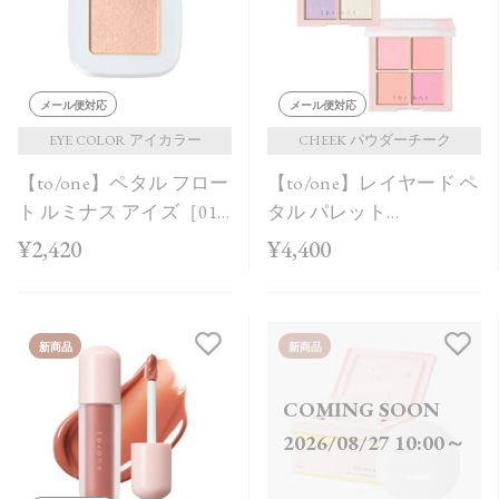
価格が安い
価格が高い
レビューが多い順
メール便対応
メール便対応
レビュー評価が高い順
EYE COLOR アイカラー
CHEEK パウダーチーク
【to/one】ペタル フロー
【to/one】レイヤード ペ
人気順
ト ルミナス アイズ［01
タル パレット
～04］＜2026 AW
［EX03,EX04］＜2026
¥2,420
¥4,400
Collection＞
AW Collection＞
新商品
新商品
COMING SOON
2026/08/27 10:00～