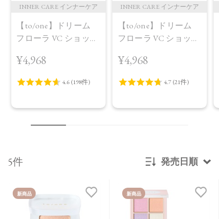
INNER CARE インナーケア
INNER CARE インナーケア
【to/one】ドリーム
【to/one】ドリーム
フローラ VC ショット
フローラ VC ショット
（30包）
デイ ブライトニング
¥4,968
¥4,968
プラス＜限定品＞
5件
発売日順
新着順
新商品
新商品
発売日順