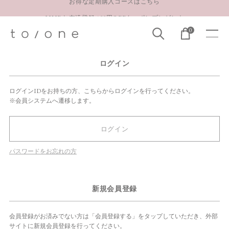
LINE お友達登録 500円OFFクーポンプレゼント
0
【重要】お盆期間中のお問い合わせと商品配送に関しまして
お得な定期購入コースはこちら
ログイン
LINE お友達登録 500円OFFクーポンプレゼント
ログインIDをお持ちの方、こちらからログインを行ってください。
※会員システムへ遷移します。
ログイン
パスワードをお忘れの方
新規会員登録
会員登録がお済みでない方は「会員登録する」をタップしていただき、外部
サイトに新規会員登録を行ってください。